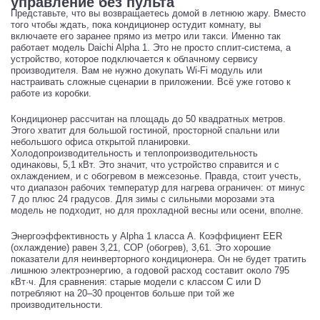
управление без пульта
Представьте, что вы возвращаетесь домой в летнюю жару. Вместо
того чтобы ждать, пока кондиционер остудит комнату, вы
включаете его заранее прямо из метро или такси. Именно так
работает модель Daichi Alpha 1. Это не просто сплит-система, а
устройство, которое подключается к облачному сервису
производителя. Вам не нужно докупать Wi-Fi модуль или
настраивать сложные сценарии в приложении. Всё уже готово к
работе из коробки.
Кондиционер рассчитан на площадь до 50 квадратных метров.
Этого хватит для большой гостиной, просторной спальни или
небольшого офиса открытой планировки.
Холодопроизводительность и теплопроизводительность
одинаковы, 5,1 кВт. Это значит, что устройство справится и с
охлаждением, и с обогревом в межсезонье. Правда, стоит учесть,
что диапазон рабочих температур для нагрева ограничен: от минус
7 до плюс 24 градусов. Для зимы с сильными морозами эта
модель не подходит, но для прохладной весны или осени, вполне.
Энергоэффективность у Alpha 1 класса A. Коэффициент EER
(охлаждение) равен 3,21, COP (обогрев), 3,61. Это хорошие
показатели для неинверторного кондиционера. Он не будет тратить
лишнюю электроэнергию, а годовой расход составит около 795
кВт·ч. Для сравнения: старые модели с классом C или D
потребляют на 20–30 процентов больше при той же
производительности.