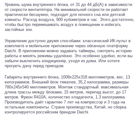
Уровень шума внутреннего блока, от 31 до 44 дБ(А) в зависимости
от скорости вентилятора. На минимальной скорости он работает
практически бесшумно, подходит для ночного сна или детской
комнаты. Расход воздуха, 900 кубометров в час. Этого достаточно,
чтобы быстро перемешивать воздух в помещении и избегать
застойных зон.
Управление доступно двумя способами: классический ИК-пульт в
комплекте и мобильное приложение через облачную платформу
Daichi. В приложении можно задавать таймеры, смотреть историю
работы и менять режимы удалённо. Это особенно удобно, если вы
забыли выключить кондиционер, уходя из дома. Или хотите
прогреть дачу перед приездом.
Габариты внутреннего блока, 1008x225x318 миллиметров, вес, 13
килограммов. Внешний блок тяжелее, 35,2 килограмма, размеры
780x245x540 миллиметров. Монтаж стандартный: максимальная
длина трассы между блоками, 15 метров, перепад высот, до 17
метров. Фреон R410A, количество хладагента, 1,3 килограмма.
Производитель даёт гарантию 7 лет на компрессор и 3 года на
остальные компоненты. Страна производства, Китай, но сборка
контролируется российским брендом Daichi.