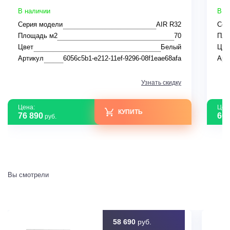
В наличии
В н
Серия модели
AIR R32
Сер
Площадь м2
70
Пло
Цвет
Белый
Цве
Артикул
6056c5b1-e212-11ef-9296-08f1eae68afa
Арт
Узнать скидку
Цена:
Цен
КУПИТЬ
76 890
60 
руб.
Вы смотрели
58 690
руб.