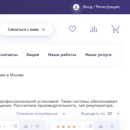
Вход
44 94
Связаться с нами
до 20:00
t.ru
омпании
Контакты
Акции
Наши работы
На
жные установки в Москве
м подбором и профессиональной установкой. Такие системы
рческом помещении. Рассчитаем производительность, тип ре
Сначала популярные
Вывод