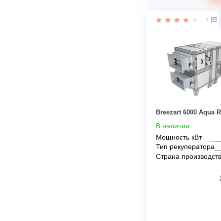
Тип
рекуператор
Страна прои
Цена:
1 274 100
руб.