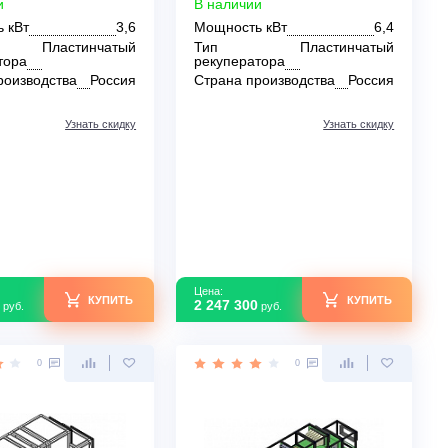
Breezart 4500 Aqua RP W PB
Breezart 6000 Aqu
В наличии
В наличии
Мощность кВт
3,6
Мощность кВт
Тип
Пластинчатый
Тип
Пл
рекуператора
рекуператора
Страна производства
Россия
Страна производс
Узнать скидку