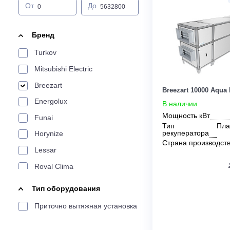
Цена:
От
До
Бренд
Turkov
Mitsubishi Electric
Breezart
Breezart 100
Energolux
В наличии
Мощность кВ
Funai
Тип
рекуператор
Horynize
Страна прои
Lessar
Royal Clima
SHUFT