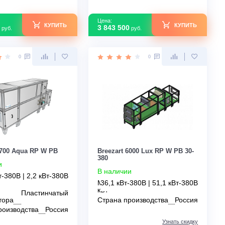
Цена:
Цена:
КУПИТЬ
3 843 500
3 843 500
руб.
руб.
0
0
Breezart 3700 Aqua RP W PB
Breezart 6000 Lux 
380