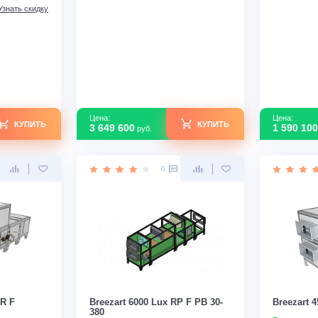
В наличии
Мощность кВт
8
т
25,8
Тип рекуператора
Роторный
Пластинчатый
Страна производства
Россия
а
зводства
Россия
Узнать скидку
Узнать скидку
Цена:
КУПИТЬ
КУПИТЬ
3 649 600
руб.
0
0