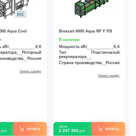
Цена:
Цена:
КУПИТЬ
1 923 400
2 247 300
руб.
руб.
0
0
Breezart 6000 Aqua Cool
Breezart 6000 Aqua
В наличии
В наличии
Мощность кВт
4,8
Мощность кВт
Тип рекуператора
Роторный
Тип
Пл