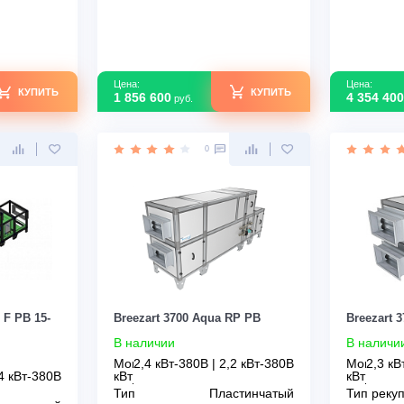
 Aqua RR F
Breezart 6000 Lux RP PB 30-380
В наличии
т
6,5
Мощность кВт
36,1
атора
Роторный
Тип
Пластинчатый
рекуператора
зводства
Россия
Страна производства
Россия
Узнать скидку
Узнать скидку
Цена: