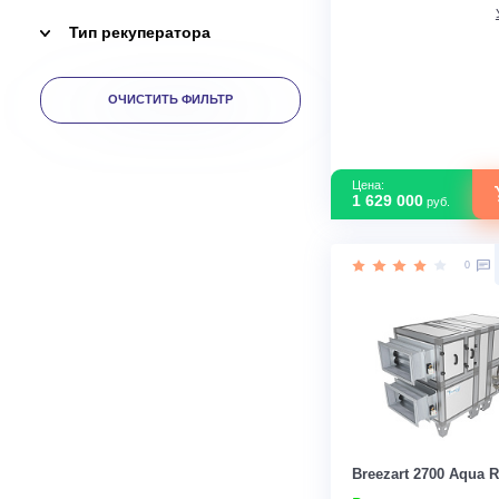
Уровень шума Мин
В наличии
Мощность кВ
Тип
Управление через Wi-Fi
рекуператор
Страна прои
Тип установки
Тип рекуператора
ОЧИСТИТЬ ФИЛЬТР
Цена:
1 629 000
руб.