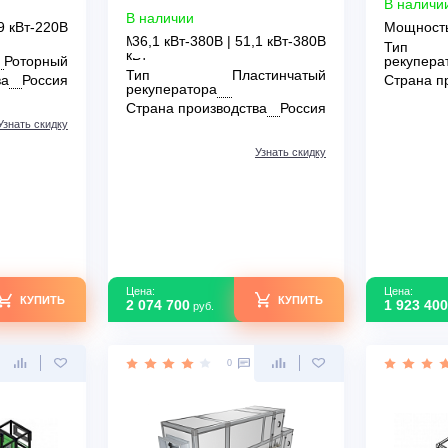
 Aqua RR F
Breezart 6000 Lux RP F PB 30-
380
В наличии
0В | 1,9 кВт-220В
Мощность
36,1 кВт-380В | 51,1 кВт-380В
кВт
атора
Роторный
Тип
Пластинчатый
зводства
Россия
рекуператора
Страна производства
Россия
Узнать скидку
Узнать скидку