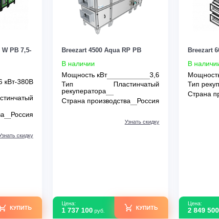
Цена:
КУПИТЬ
КУПИТЬ
2 074 700
руб.
0
0
 Lux RP W PB 7,5-
Breezart 4500 Aqua RP PB
В наличии
Мощность кВт
3,6
80В | 16 кВт-380В
Тип
Пластинчатый