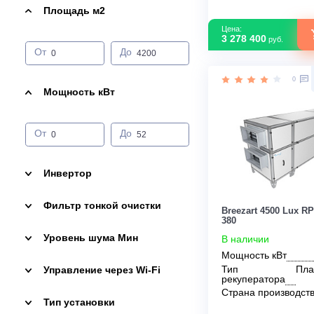
Тип оборудования
Sysimple
Приточно вытяжная установка
Zilon
Площадь м2
Цена:
3 278 400
руб.
От
До
Мощность кВт
От
До
Инвертор
Фильтр тонкой очистки
Breezart 4500
380