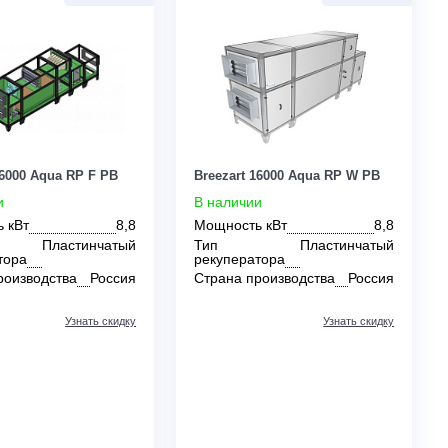
0
0
Breezart 16000 Aqua RP F PB
Breezart 16000 Aq
В наличии
В наличии
Мощность кВт
8,8
Мощность кВт
Тип
Пластинчатый
Тип
Пл
рекуператора
рекуператора
Страна производства
Россия
Страна производс
Узнать скидку