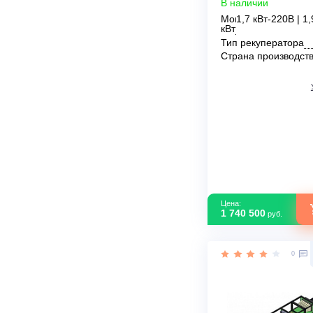
Breezart 2700
В наличии
Мощность
1,7 кВт-22
кВт
Тип рекупер
Страна прои