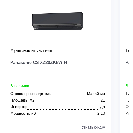
Мульти-сплит системы
Теп
Panasonic CS-XZ20ZKEW-H
Pa
В наличии
В н
Страна производитель
Малайзия
Тип
Площадь, м2
21
Пло
Инвертор
Да
Ото
Мощность, кВт
2,10
Инв
Узнать скидку