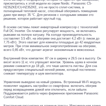
присмотритесь к этой модели из серии Nordic. Panasonic CS-
HZ35ZKE/CU-HZ35ZKE, это не просто сплит-система, а
полноценный тепловой насос, способный обогревать помещение
даже при минус 35 °C. Для регионов с холодными зимами это
решение, которое работает круглый год.
В основе системы лежит инверторный компрессор с технологией
Full DC Inverter. Он плавно регулирует мощность, не включаясь
рывками на полную катушку. На холоде производительность
составляет 3,5 кВт, на обогреве она достигает 4,2 кВт (с пиком до
7,75 кВт). Этого хватает для комнаты площадью до 42 квадратных
метров. При этом минимальное энергопотребление на обогреве,
всего 0,85 кВт, что делает агрегат экономичным в межсезонье.
Внутренний блок компактен: 87 см в ширину и 29,5 см в высоту. Он
весит всего 11 кг, что упрощает монтаж. Уровень шума в ночном
режиме снижается до 18 дБ, это тише шелеста листвы. Для сна
предусмотрен специальный ночной режим, который постепенно
снижает температуру и шум вентилятора.
Управление выведено на новый уровень. Встроенный Wi-Fi модуль
позволяет задавать настройки со смартфона: включить обогрев
перед возвращением домой или отключить, если забыли.
Поддерживается работа через фирменное приложение Panasonic
Comfort Cloud.
Конструкция рассчитана на длинные трассы. Максимальная длина