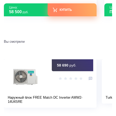
Цена:
Цен
КУПИТЬ
58 500
По
руб.
Вы смотрели
58 690
руб.
Наружный блок FREE Match DC Inverter AMW2-
Turkov
14U4SRE