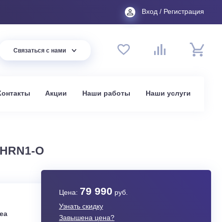
Вход
44 94
Связаться с нами
до 20:00
t.ru
омпании
Контакты
Акции
Наши работы
На
в Москве
SAG4-18HRN1-O
79 990
Цена:
руб.