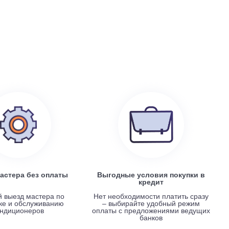
199 100
руб.
0
Electrolux EACS/I-07 HP x 4 / EACO/I-28 FMI-4