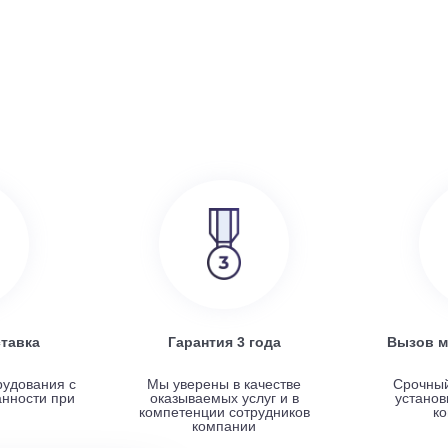
386 000
руб.
SRE
Turkov Zenit Standart X 500 E