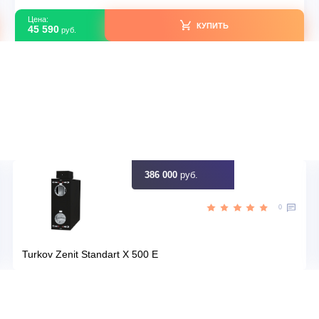
В наличии
R32
Серия модели
Paramo
70
Площадь м2
лый
Цвет
afa
Артикул
3a882622-0ef8-11f0-9296-08f1e
идку
Узна
Цена:
КУПИТЬ
45 590
руб.