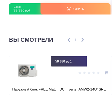
В наличии
Серия модели
Paramount 
Площадь м2
Цвет
Бе
Артикул
3a88266e-0ef8-11f0-9296-08f1eae68
Узнать ск
Цена:
КУПИТЬ
99 990
руб.
ВЫ СМОТРЕЛИ