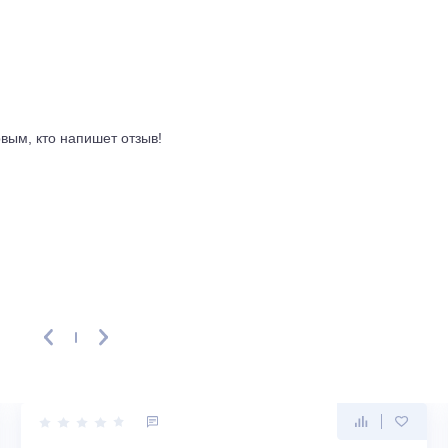
й, 12,3 кг. Максимальная длина трассы между ними, 20 метр
ли для монтажа в квартирах или частных домах, где внешний
В системе используется фреон R410A, объем заправки, 1,14 к
оставляет 3,21, на обогреве COP, 3,61. Это значит, что на 
ше трех киловатт холода или тепла. Для неинверторной мод
одителем, 7 лет, что типично для техники этого сегмента.
ывы
ть первым, кто напишет отзыв!