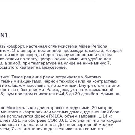
 и обслуживание
Отзывы
Доставка
-18HRN1
держивать комфорт, настенная сплит-система Midea Persona
 элементом. Это аппарат постоянной производительности, к
 регулировки компрессора, а берет задачу мощностью и четк
только же отдачи по теплу, цифры одинаковые, что удобно д
ждением, а зимой, при температуре на улице не ниже минус 
ей полосы этого хватает на межсезонье.
м пластике. Такое решение редко встречается у бытовых
ерах с темными акцентами, черной техникой или на контрас
соту, он не слишком массивный, но заметный. Внутри стоит т
огает бороться с бактериями. Расход воздуха на максималь
ной, 455; шум при этом снижается с 44,5 до 30 децибел. Ноч