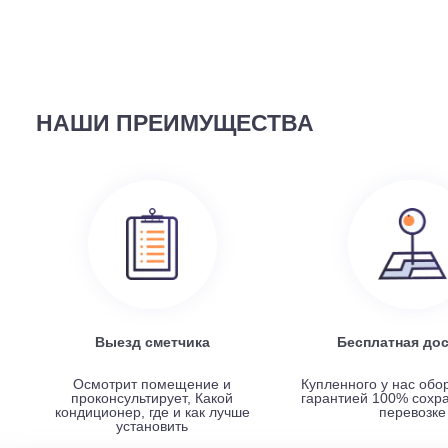
58 690
руб.
Наружный блок FREE Match DC Inverter AMW2-14U4
НАШИ ПРЕИМУЩЕСТВА