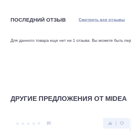
слабом режиме он почти не мешает спать.
Наружный блок весит почти 35 килограммов, внутренни
перепад высот, до 8 метров. Это стандартные показате
ставят на фасад или балкон, а внутренний, в комнате. 
Энергоэффективность по классу A: на охлаждении EER с
киловатт потребленного электричества он выдает боль
показатели достойные. Срок службы, заявленный произв
ПОСЛЕДНИЙ ОТЗЫВ
Смотреть все отз
Для данного товара еще нет ни 1 отзыва. Вы можете бы