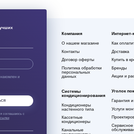
ая доставка
Гарантия 3 года
ас оборудования с
Мы уверены в качестве
% сохранности при
оказываемых услуг и в
евозке
компетенции сотрудников
компании
ым о лучших