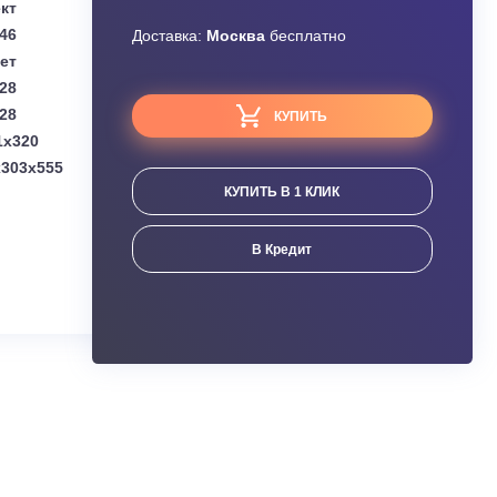
Узнать скидку
Midea
Завышена цена?
Комплект
1.46
Доставка:
Москва
бесплатно
Нет
5.28
5.28
КУПИТЬ
(мм):
969x241x320
мм):
765(+70)x303x555
КУПИТЬ В 1 КЛИК
ания
В Кредит