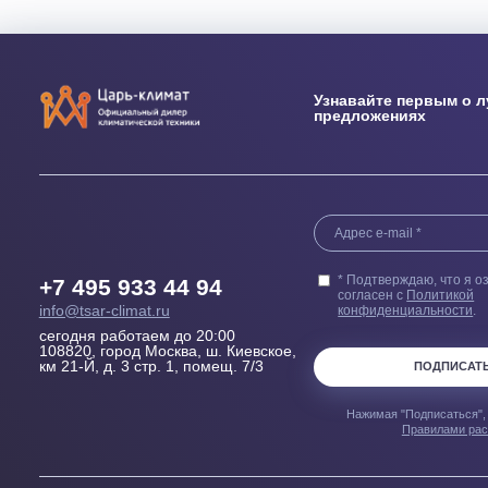
Выезд сметчика
Бесплатн
Осмотрит помещение и
Купленного у н
проконсультирует, Какой
гарантией 100
кондиционер, где и как лучше
пер
установить
Узнавайте перв