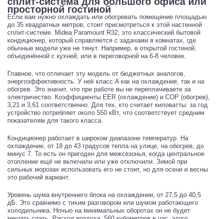
сплит-система для большого офиса или
просторной гостиной
Если вам нужно охлаждать или обогревать помещение площадью
до 35 квадратных метров, стоит присмотреться к этой настенной
сплит-системе. Midea Paramount R32, это классический бытовой
кондиционер, который справляется с задачами в комнатах, где
обычные модели уже не тянут. Например, в открытой гостиной,
объединённой с кухней, или в переговорной на 6-8 человек.
Главное, что отличает эту модель от бюджетных аналогов,
энергоэффективность. У неё класс A как на охлаждение, так и на
обогрев. Это значит, что при работе вы не переплачиваете за
электричество. Коэффициенты EER (охлаждение) и COP (обогрев),
3,21 и 3,61 соответственно. Для тех, кто считает киловатты: за год
устройство потребляет около 550 кВт, что соответствует средним
показателям для такого класса.
Кондиционер работает в широком диапазоне температур. На
охлаждение, от 18 до 43 градусов тепла на улице, на обогрев, до
минус 7. То есть он пригоден для межсезонья, когда центральное
отопление ещё не включили или уже отключили. Зимой при
сильных морозах использовать его не стоит, но для осени и весны
это рабочий вариант.
Уровень шума внутреннего блока на охлаждении, от 27,5 до 40,5
дБ. Это сравнимо с тихим разговором или шумом работающего
холодильника. Ночью на минимальных оборотах он не будет
мешать спать. Расход воздуха, 560 кубометров в час, этого