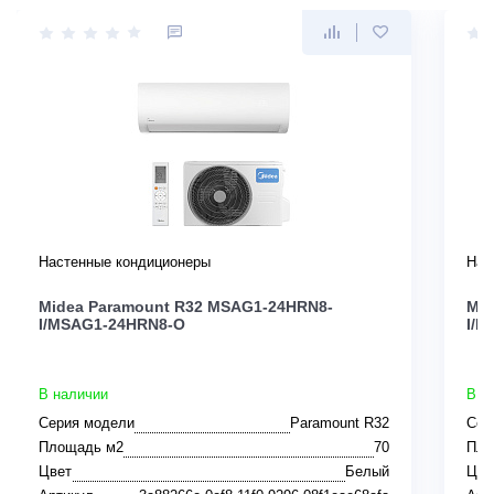
Настенные кондиционеры
Нас
Midea Paramount R32 MSAG1-24HRN8-
Mid
I/MSAG1-24HRN8-O
I/M
В наличии
В н
Серия модели
Paramount R32
Сер
Площадь м2
70
Пло
Цвет
Белый
Цве