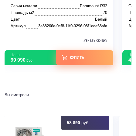
Серия модели
Paramount R32
Сер
Площадь м2
70
Пло
Цвет
Белый
Цве
Артикул
3a88266e-0ef8-11f0-9296-08f1eae68afa
Арт
Узнать скидку
Цена:
Цен
КУПИТЬ
99 990
45 
руб.
Вы смотрели
58 690
руб.