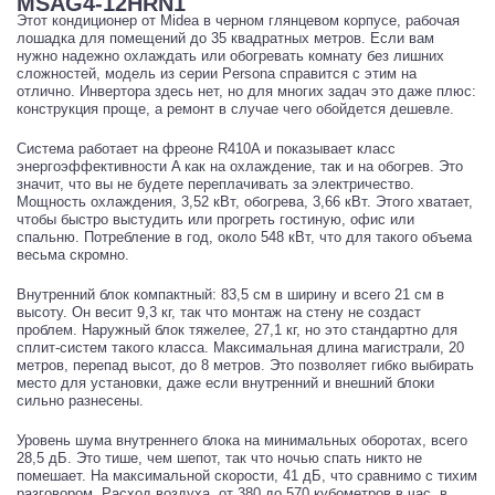
MSAG4-12HRN1
Этот кондиционер от Midea в черном глянцевом корпусе, рабочая
лошадка для помещений до 35 квадратных метров. Если вам
нужно надежно охлаждать или обогревать комнату без лишних
сложностей, модель из серии Persona справится с этим на
отлично. Инвертора здесь нет, но для многих задач это даже плюс:
конструкция проще, а ремонт в случае чего обойдется дешевле.
Система работает на фреоне R410A и показывает класс
энергоэффективности A как на охлаждение, так и на обогрев. Это
значит, что вы не будете переплачивать за электричество.
Мощность охлаждения, 3,52 кВт, обогрева, 3,66 кВт. Этого хватает,
чтобы быстро выстудить или прогреть гостиную, офис или
спальню. Потребление в год, около 548 кВт, что для такого объема
весьма скромно.
Внутренний блок компактный: 83,5 см в ширину и всего 21 см в
высоту. Он весит 9,3 кг, так что монтаж на стену не создаст
проблем. Наружный блок тяжелее, 27,1 кг, но это стандартно для
сплит-систем такого класса. Максимальная длина магистрали, 20
метров, перепад высот, до 8 метров. Это позволяет гибко выбирать
место для установки, даже если внутренний и внешний блоки
сильно разнесены.
Уровень шума внутреннего блока на минимальных оборотах, всего
28,5 дБ. Это тише, чем шепот, так что ночью спать никто не
помешает. На максимальной скорости, 41 дБ, что сравнимо с тихим
разговором. Расход воздуха, от 380 до 570 кубометров в час, в