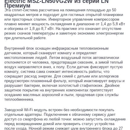
Electric MSZ-LN50VG2W из серии LN
Премиум
Эта сплит-система рассчитана на помещения площадью до 50
квадратных метров и подходит для гостиных открытой планировки
или просторных спален. Инверторное управление компрессором
плавно меняет мощность охлаждения в диапазоне от 1,4 до 5,8 кВт
и обогрева от 1,8 до 8,7 кВт. На практике это означает отсутствие
резких скачков температуры и заметную экономию электроэнергии
при длительной работе.
Внутренний блок оснащен инфракрасным тепловизионным
датчиком, который сканирует комнату и определяет
местоположение людей. Летом воздушный поток автоматически
отклоняется от человека, предотвращая сквозняк, а зимой теплый
воздух направляется вниз, к полу. Если датчик фиксирует пустую
комнату, система сама снижает интенсивность работы, что
сокращает расход энергии. Для семей с детьми или аллергиков
предусмотрен плазменный фильтр, который инактивирует вирусы и
разрушает бактерии, включая золотистый стафилококк. Двойное
защитное покрытие на внутренних компонентах препятствует
оседанию масляных аэрозолей и пыли, продлевая срок службы
теплообменника.
Заводской Wi-Fi модуль встроен без необходимости покупать
отдельные адаптеры. Подключение к облачному сервису дает
доступ со смартфона из любой точки: можно запустить охлаждение
перед возвращением домой или проверить статус устройства
после ухода. Ночной режим снижает шум внутреннего блока до 27