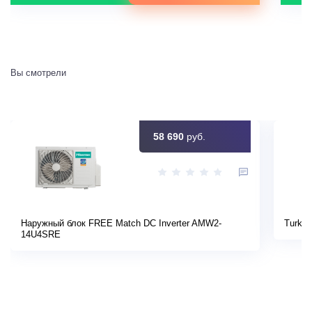
Вы смотрели
58 690
руб.
Наружный блок FREE Match DC Inverter AMW2-
Turkov
14U4SRE