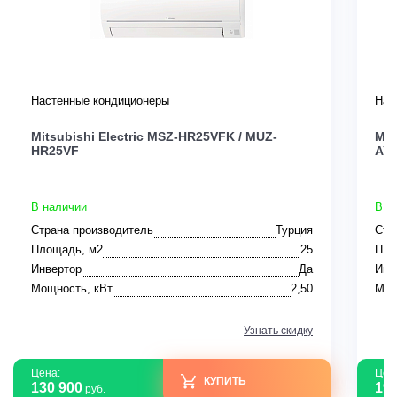
Настенные кондиционеры
Нас
Mitsubishi Electric MSZ-HR25VFK / MUZ-
Mit
HR25VF
AY
В наличии
В н
Страна производитель
Турция
Стр
Площадь, м2
25
Пло
Инвертор
Да
Инв
Мощность, кВт
2,50
Мощ
Узнать скидку
Цена:
Цен
КУПИТЬ
130 900
194
руб.