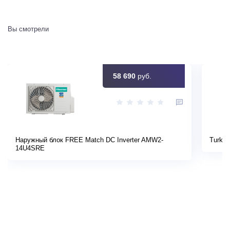
Вы смотрели
58 690
руб.
Наружный блок FREE Match DC Inverter AMW2-
Turkov
14U4SRE