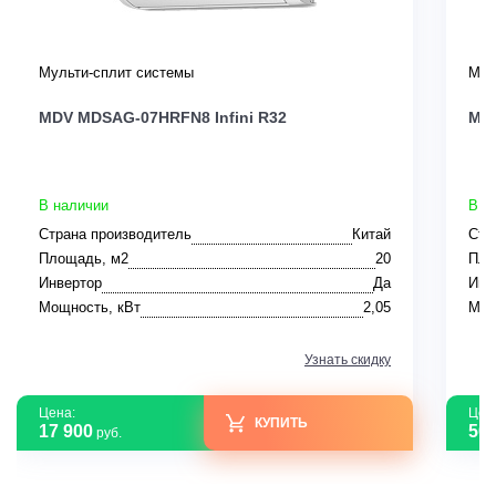
Мульти-сплит системы
Мул
MDV MDSAG-07HRFN8 Infini R32
MD
В наличии
В н
Страна производитель
Китай
Стр
Площадь, м2
20
Пло
Инвертор
Да
Инв
Мощность, кВт
2,05
Мощ
Узнать скидку
Цена:
Цен
КУПИТЬ
17 900
50 
руб.