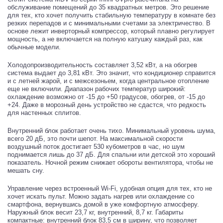
обслуживание помещений до 35 квадратных метров. Это решение
для тех, кто хочет получить стабильную температуру в комнате без
резких перепадов и с минимальными счетами за электричество. В
основе лежит инверторный компрессор, который плавно регулирует
мощность, а не включается на полную катушку каждый раз, как
обычные модели.
Холодопроизводительность составляет 3,52 кВт, а на обогрев
система выдает до 3,81 кВт. Это значит, что кондиционер справится
и с летней жарой, и с межсезоньем, когда центральное отопление
еще не включили. Диапазон рабочих температур широкий:
охлаждение возможно от -15 до +50 градусов, обогрев, от -15 до
+24. Даже в морозный день устройство не сдастся, что редкость
для настенных сплитов.
Внутренний блок работает очень тихо. Минимальный уровень шума,
всего 20 дБ, это почти шепот. На максимальной скорости
воздушный поток достигает 530 кубометров в час, но шум
поднимается лишь до 37 дБ. Для спальни или детской это хороший
показатель. Ночной режим снижает обороты вентилятора, чтобы не
мешать сну.
Управление через встроенный Wi-Fi, удобная опция для тех, кто не
хочет искать пульт. Можно задать нагрев или охлаждение со
смартфона, вернувшись домой в уже комфортную атмосферу.
Наружный блок весит 23,7 кг, внутренний, 8,7 кг. Габариты
компактные: внутренний блок 83,5 см в ширину, что позволяет