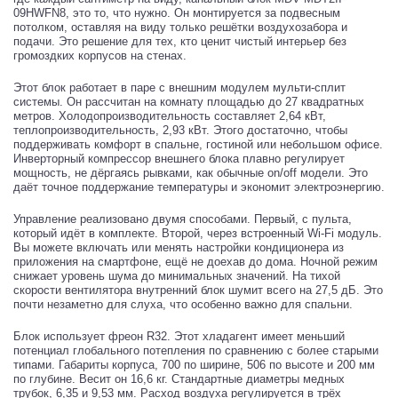
09HWFN8, это то, что нужно. Он монтируется за подвесным
потолком, оставляя на виду только решётки воздухозабора и
подачи. Это решение для тех, кто ценит чистый интерьер без
громоздких корпусов на стенах.
Этот блок работает в паре с внешним модулем мульти-сплит
системы. Он рассчитан на комнату площадью до 27 квадратных
метров. Холодопроизводительность составляет 2,64 кВт,
теплопроизводительность, 2,93 кВт. Этого достаточно, чтобы
поддерживать комфорт в спальне, гостиной или небольшом офисе.
Инверторный компрессор внешнего блока плавно регулирует
мощность, не дёргаясь рывками, как обычные on/off модели. Это
даёт точное поддержание температуры и экономит электроэнергию.
Управление реализовано двумя способами. Первый, с пульта,
который идёт в комплекте. Второй, через встроенный Wi-Fi модуль.
Вы можете включать или менять настройки кондиционера из
приложения на смартфоне, ещё не доехав до дома. Ночной режим
снижает уровень шума до минимальных значений. На тихой
скорости вентилятора внутренний блок шумит всего на 27,5 дБ. Это
почти незаметно для слуха, что особенно важно для спальни.
Блок использует фреон R32. Этот хладагент имеет меньший
потенциал глобального потепления по сравнению с более старыми
типами. Габариты корпуса, 700 по ширине, 506 по высоте и 200 мм
по глубине. Весит он 16,6 кг. Стандартные диаметры медных
трубок, 6,35 и 9,53 мм. Расход воздуха регулируется в трёх