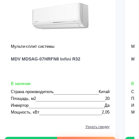
Мульти-сплит системы
Мул
MDV MDSAG-07HRFN8 Infini R32
MD
В наличии
В н
Страна производитель
Китай
Стр
Площадь, м2
20
Пло
Инвертор
Да
Инв
Мощность, кВт
2,05
Мощ
Узнать скидку