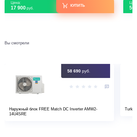
Цена:
Цен
КУПИТЬ
17 900
50 
руб.
Вы смотрели
58 690
руб.
Наружный блок FREE Match DC Inverter AMW2-
Turkov
14U4SRE