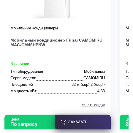
Мобильные кондиционеры
Моб
Мобильный кондиционер Funai CAMOMIRU
Мо
MAC-CM46HPNW
MA
В наличии
В н
Тип оборудования
Мобильный
Тип
Серия модели
CAMOMIRU
Сер
Площадь м2
32 м<sup>2</sup>
Пло
Мощность кВт
4.63
Мощ
Узнать скидку
Цена:
Цен
ЗАКАЗАТЬ
По запросу
24 