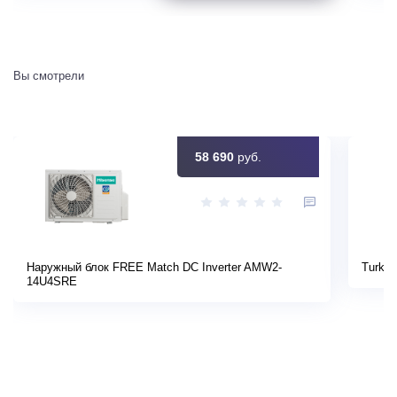
Вы смотрели
58 690
руб.
Наружный блок FREE Match DC Inverter AMW2-
Turkov
14U4SRE