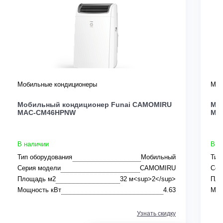
Мобильные кондиционеры
Моб
Мобильный кондиционер Funai CAMOMIRU
Мо
MAC-CM46HPNW
MA
В наличии
В н
Тип оборудования
Мобильный
Тип
Серия модели
CAMOMIRU
Сер
Площадь м2
32 м<sup>2</sup>
Пло
Мощность кВт
4.63
Мощ
Узнать скидку