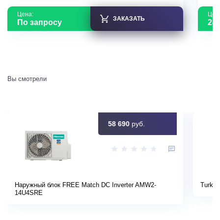
Цена:
Цен
ЗАКАЗАТЬ
По запросу
24 
Вы смотрели
58 690
руб.
Наружный блок FREE Match DC Inverter AMW2-
Turkov
14U4SRE