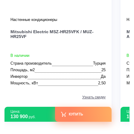
Настенные кондиционеры
Нас
Mitsubishi Electric MSZ-HR25VFK / MUZ-
Mit
HR25VF
AY
В наличии
В н
Страна производитель
Турция
Стр
Площадь, м2
25
Пло
Инвертор
Да
Инв
Мощность, кВт
2,50
Мощ
Узнать скидку
Цена:
Цен
КУПИТЬ
130 900
194
руб.