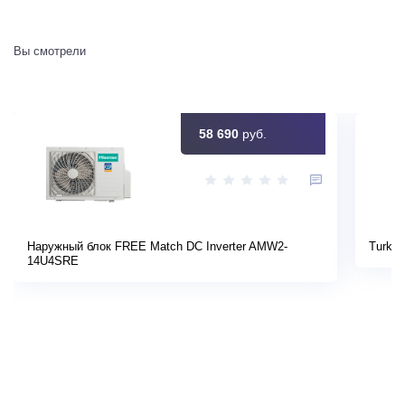
Вы смотрели
58 690
руб.
Наружный блок FREE Match DC Inverter AMW2-
Turkov
14U4SRE