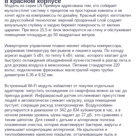
в красном корпусе
Модель из серии LN Премиум адресована тем, кто собирает
мульти-сплит систему с прицелом на просторные комнаты и не
хочет идти на компромиссы по дизайну. Красный корпус изготовлен
по двухслойной технологии: верхний прозрачный слой создаёт
визуальную глубину и заодно бережёт поверхность от мелких
царапин. При весе 15,5 кг блок монтируется на стену и обслуживает
помещения площадью до 50 квадратных метров.
Инверторное управление плавно меняет обороты компрессора,
удерживая температуру без рывков и лишнего шума. По холоду
агрегат выдаёт 5 кВт, по теплу 6 кВт, запас, которого хватает для
быстрого охлаждения объединённой кухни-гостиной в разгар лета и
для догрева воздуха в межсезонье. Питание стандартное 220
вольт, подключение фреоновых магистралей через трубки
диаметром 6,35 и 9,52 мм.
Встроенный Wi-Fi модуль избавляет от покупки отдельных
адаптеров: запустить охлаждение со смартфона можно за час до
прихода домой. Инфракрасный датчик отслеживает присутствие
людей и автоматически снижает нагрузку, когда помещение
пустует, сокращая расход электроэнергии. Воздухообмен
регулируется в диапазоне от 342 до 834 кубометров в час, а в
ночном режиме уровень шума падает до 27 дБ, это сравнимо с
тихим шёпотом. Для семей с детьми и аллергиков полезна
плазменная очистка, которая инактивирует бактерии, вирусы и
уменьшает концентрацию аллергенов. На крыльчатке и
теплообменнике нанесено покрытие, отталкивающее пыль и