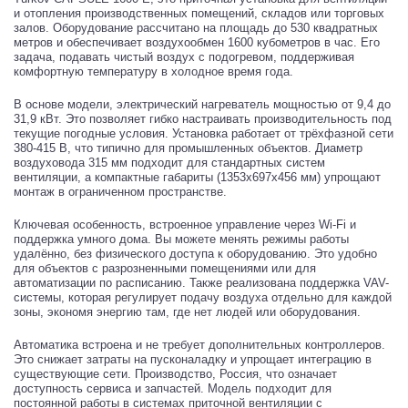
и отопления производственных помещений, складов или торговых
залов. Оборудование рассчитано на площадь до 530 квадратных
метров и обеспечивает воздухообмен 1600 кубометров в час. Его
задача, подавать чистый воздух с подогревом, поддерживая
комфортную температуру в холодное время года.
В основе модели, электрический нагреватель мощностью от 9,4 до
31,9 кВт. Это позволяет гибко настраивать производительность под
текущие погодные условия. Установка работает от трёхфазной сети
380-415 В, что типично для промышленных объектов. Диаметр
воздуховода 315 мм подходит для стандартных систем
вентиляции, а компактные габариты (1353х697х456 мм) упрощают
монтаж в ограниченном пространстве.
Ключевая особенность, встроенное управление через Wi-Fi и
поддержка умного дома. Вы можете менять режимы работы
удалённо, без физического доступа к оборудованию. Это удобно
для объектов с разрозненными помещениями или для
автоматизации по расписанию. Также реализована поддержка VAV-
системы, которая регулирует подачу воздуха отдельно для каждой
зоны, экономя энергию там, где нет людей или оборудования.
Автоматика встроена и не требует дополнительных контроллеров.
Это снижает затраты на пусконаладку и упрощает интеграцию в
существующие сети. Производство, Россия, что означает
доступность сервиса и запчастей. Модель подходит для
постоянной работы в системах приточной вентиляции с