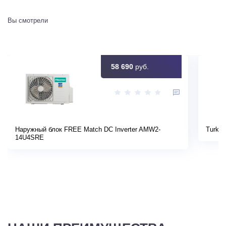
Вы смотрели
58 690
руб.
Наружный блок FREE Match DC Inverter AMW2-
Turkov
14U4SRE