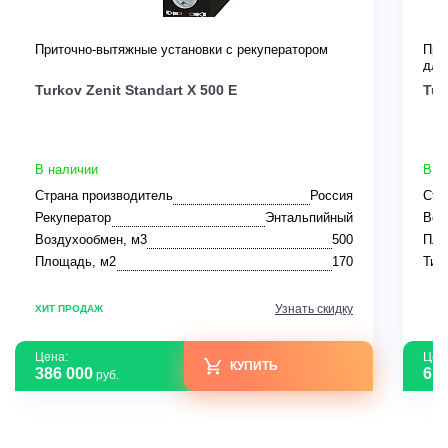
Приточно-вытяжные установки с рекуператором
При
для
Turkov Zenit Standart X 500 E
Tur
В наличии
В н
Страна производитель
Россия
Стр
Рекуператор
Энтальпийный
Воз
Воздухообмен, м3
500
Пло
Площадь, м2
170
Тип
Узнать скидку
ХИТ ПРОДАЖ
Цена:
Цен
КУПИТЬ
386 000
618
руб.