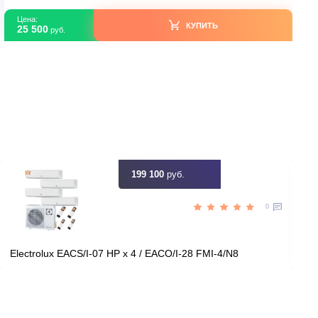
В наличии
Китай
Страна производитель
50
Площадь, м2
Да
Инвертор
5,00
Мощность, кВт
ть скидку
Цена:
КУПИТЬ
25 500
руб.