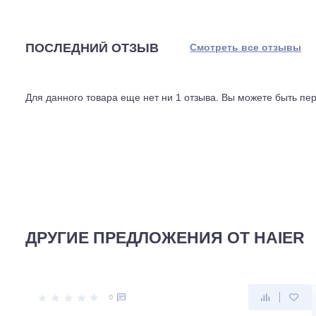
электроэнергию.
Технически всё продумано для простого монтажа и долго
Максимальная длина трассы между ними, 20 метров, пер
Используется современный фреон R32 с низким потенц
дБ, что немного громче работающего холодильника. У
Это готовый инструмент для создания микроклимата в
точная автоматизация.
ПОСЛЕДНИЙ ОТЗЫВ
Смотреть все отз
Для данного товара еще нет ни 1 отзыва. Вы можете бы