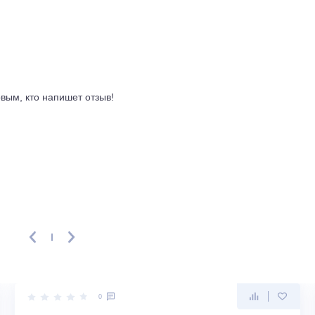
й службы. Внешний блок весит 29,8 кг, внутренний, 12 кг.
епад высот, до 10 метров, что дает гибкость при установке
иалом глобального потепления. Уровень шума наружного бл
правление компрессором инверторное, питание стандартное,
 большом зале, студии или офисном помещении, где важны 
ывы
ть первым, кто напишет отзыв!