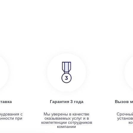
386 000
руб.
SRE
Turkov Zenit Standart X 500 E