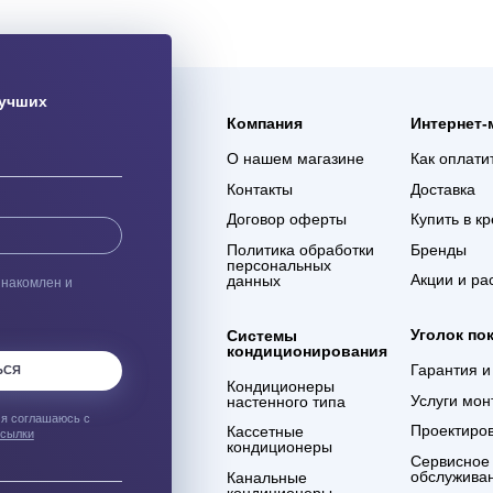
ая доставка
Гарантия 3 года
ас оборудования с
Мы уверены в качестве
% сохранности при
оказываемых услуг и в
евозке
компетенции сотрудников
компании
ым о лучших