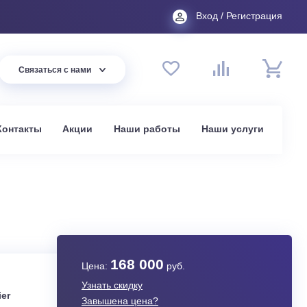
Вход
44 94
Связаться с нами
до 20:00
t.ru
омпании
Контакты
Акции
Наши работы
На
168 000
Цена:
руб.