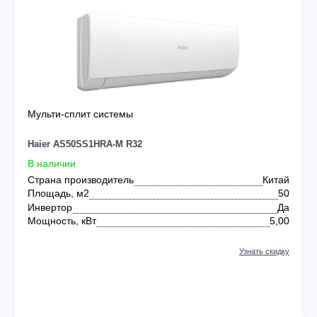
ER
0
Мульти-сплит системы
Haier AS50SS1HRA-M R32