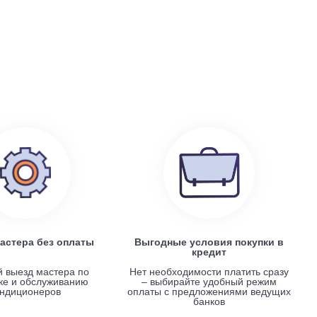
199 100
руб.
0
Electrolux EACS/I-07 HP x 4 / EACO/I-28 FMI-4