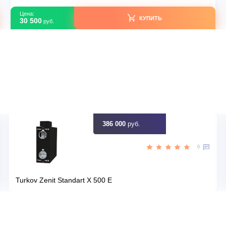
В наличии
тай
Страна производитель
70
Площадь, м2
Да
Инвертор
,00
Мощность, кВт
идку
Узна
Цена:
КУПИТЬ
30 500
руб.