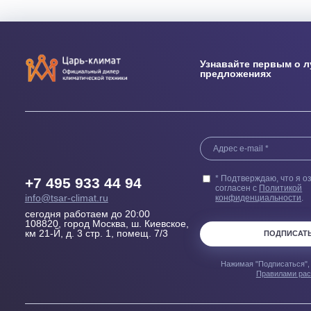
Выезд сметчика
Бесплатн
Осмотрит помещение и
Купленного у н
проконсультирует, Какой
гарантией 100
кондиционер, где и как лучше
пер
установить
Узнавайте перв