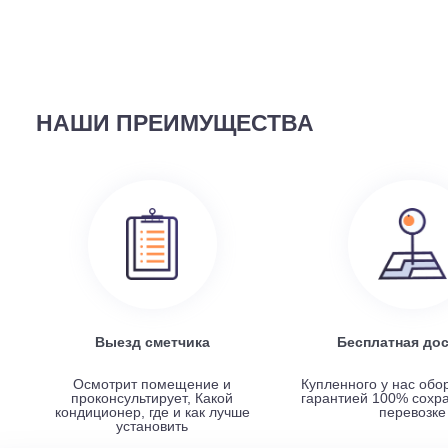
58 690
руб.
Наружный блок FREE Match DC Inverter AMW2-14U4
НАШИ ПРЕИМУЩЕСТВА