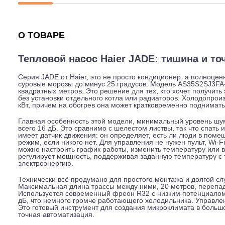
Описание
Характеристики
Гарантия
О ТОВАРЕ
Тепловой насос Haier JADE: тишина 
Серия JADE от Haier, это не просто кондиционер, а по
суровые морозы до минус 25 градусов. Модель AS35
квадратных метров. Это решение для тех, кто хочет 
без установки отдельного котла или радиаторов. Холод
кВт, причем на обогрев она может кратковременно подн
Главная особенность этой модели, минимальный урове
всего 16 дБ. Это сравнимо с шелестом листвы, так что
имеет датчик движения: он определяет, есть ли люди
режим, если никого нет. Для управления не нужен пуль
можно настроить график работы, изменить температур
регулирует мощность, поддерживая заданную температ