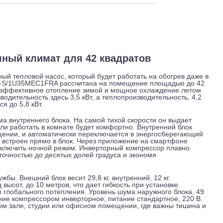
 и обслуживание
Отзывы
Доставка
и точный климат для 42 квадратов
лноценный тепловой насос, который будет работать на обогр
S2SJ3FA-S/1U35MEC1FRA рассчитана на помещение площадь
получить эффективное отопление зимой и мощное охлаждение
опроизводительность здесь 3,5 кВт, а теплопроизводительнос
иматься до 5,8 кВт.
нь шума внутреннего блока. На самой тихой скорости он вы
 спать или работать в комнате будет комфортно. Внутренний 
 в помещении, и автоматически переключается в энергосбер
т, Wi-Fi встроен прямо в блок. Через приложение на смартф
у или включить ночной режим. Инверторный компрессор пла
уру с точностью до десятых долей градуса и экономя