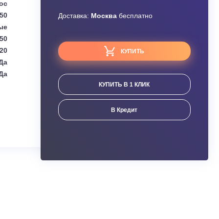
Узнать скидку
Haier
Завышена цена?
епловой насос
3,50
Доставка:
Москва
бесплатно
Настенные
3,50
4,20
КУПИТЬ
Да
Да
КУПИТЬ В 1 КЛИК
ания
В Кредит