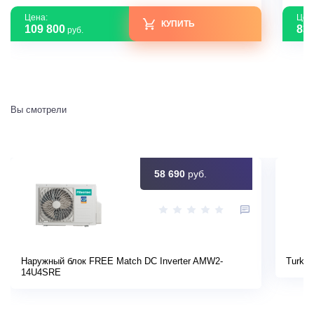
Цена:
Цен
КУПИТЬ
109 800
83 
руб.
Вы смотрели
58 690
руб.
Наружный блок FREE Match DC Inverter AMW2-
Turkov
14U4SRE