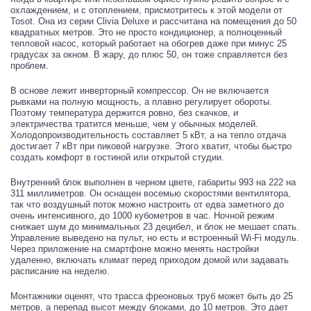
охлаждением, и с отоплением, присмотритесь к этой модели от
Tosot. Она из серии Clivia Deluxe и рассчитана на помещения до 50
квадратных метров. Это не просто кондиционер, а полноценный
тепловой насос, который работает на обогрев даже при минус 25
градусах за окном. В жару, до плюс 50, он тоже справляется без
проблем.
В основе лежит инверторный компрессор. Он не включается
рывками на полную мощность, а плавно регулирует обороты.
Поэтому температура держится ровно, без скачков, и
электричества тратится меньше, чем у обычных моделей.
Холодопроизводительность составляет 5 кВт, а на тепло отдача
достигает 7 кВт при пиковой нагрузке. Этого хватит, чтобы быстро
создать комфорт в гостиной или открытой студии.
Внутренний блок выполнен в черном цвете, габариты 993 на 222 на
311 миллиметров. Он оснащен восемью скоростями вентилятора,
так что воздушный поток можно настроить от едва заметного до
очень интенсивного, до 1000 кубометров в час. Ночной режим
снижает шум до минимальных 23 децибел, и блок не мешает спать.
Управление выведено на пульт, но есть и встроенный Wi-Fi модуль.
Через приложение на смартфоне можно менять настройки
удаленно, включать климат перед приходом домой или задавать
расписание на неделю.
Монтажники оценят, что трасса фреоновых труб может быть до 25
метров, а перепад высот между блоками, до 10 метров. Это дает