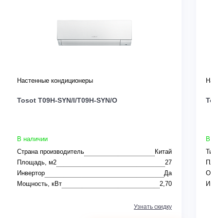
Настенные кондиционеры
Нас
Tosot T09H-SYN/I/T09H-SYN/O
Tos
В наличии
В н
Страна производитель
Китай
Тип
Площадь, м2
27
Пло
Инвертор
Да
Ото
Мощность, кВт
2,70
Инв
Узнать скидку