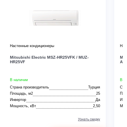
Настенные кондиционеры
Нас
Mitsubishi Electric MSZ-HR25VFK / MUZ-
Mit
HR25VF
AY
В наличии
В н
Страна производитель
Турция
Стр
Площадь, м2
25
Пло
Инвертор
Да
Инв
Мощность, кВт
2,50
Мощ
Узнать скидку