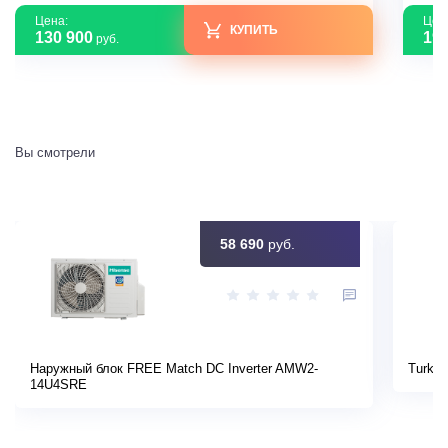
Цена:
Цен
КУПИТЬ
130 900
194
руб.
Вы смотрели
58 690
руб.
Наружный блок FREE Match DC Inverter AMW2-
Turkov
14U4SRE