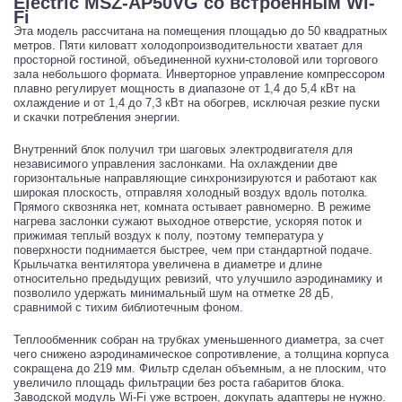
Electric MSZ-AP50VG со встроенным Wi-
Fi
Эта модель рассчитана на помещения площадью до 50 квадратных
метров. Пяти киловатт холодопроизводительности хватает для
просторной гостиной, объединенной кухни-столовой или торгового
зала небольшого формата. Инверторное управление компрессором
плавно регулирует мощность в диапазоне от 1,4 до 5,4 кВт на
охлаждение и от 1,4 до 7,3 кВт на обогрев, исключая резкие пуски
и скачки потребления энергии.
Внутренний блок получил три шаговых электродвигателя для
независимого управления заслонками. На охлаждении две
горизонтальные направляющие синхронизируются и работают как
широкая плоскость, отправляя холодный воздух вдоль потолка.
Прямого сквозняка нет, комната остывает равномерно. В режиме
нагрева заслонки сужают выходное отверстие, ускоряя поток и
прижимая теплый воздух к полу, поэтому температура у
поверхности поднимается быстрее, чем при стандартной подаче.
Крыльчатка вентилятора увеличена в диаметре и длине
относительно предыдущих ревизий, что улучшило аэродинамику и
позволило удержать минимальный шум на отметке 28 дБ,
сравнимой с тихим библиотечным фоном.
Теплообменник собран на трубках уменьшенного диаметра, за счет
чего снижено аэродинамическое сопротивление, а толщина корпуса
сокращена до 219 мм. Фильтр сделан объемным, а не плоским, что
увеличило площадь фильтрации без роста габаритов блока.
Заводской модуль Wi-Fi уже встроен, докупать адаптеры не нужно.