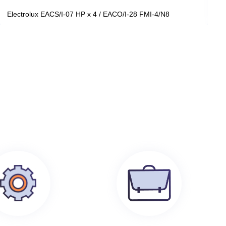
199 100
руб.
0
Electrolux EACS/I-07 HP x 4 / EACO/I-28 FMI-4