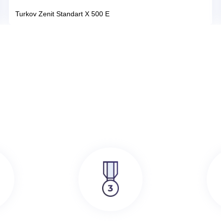
386 000
руб.
SRE
Turkov Zenit Standart X 500 E