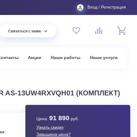
Вход
44 94
Связаться с нами
до 20:00
t.ru
омпании
Контакты
Акции
Наши работы
На
в Москве
NVERTER AS-13UW4RXVQH01 (КОМ
91 890
Цена:
руб.