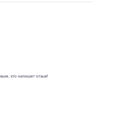
 и обслуживание
Отзывы
Доставка
ывы
ть первым, кто напишет отзыв!