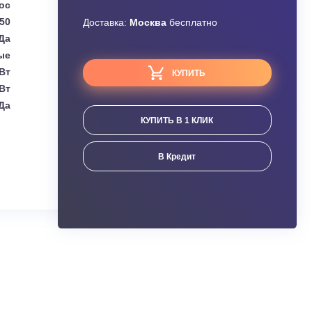
Узнать скидку
Hisense
Завышена цена?
епловой насос
3.50
Доставка:
Москва
бесплатно
Да
Настенные
(1.00 - 4.40) кВт
КУПИТЬ
(1.60 - 4.80) кВт
Да
КУПИТЬ В 1 КЛИК
ания
В Кредит