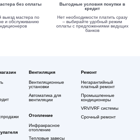
Вызов мастера без оплаты
Выгодные услови
креди
Срочный выезд мастера по
Нет необходимости 
установке и обслуживанию
– выбирайте удо
кондиционеров
оплаты с предложе
банко