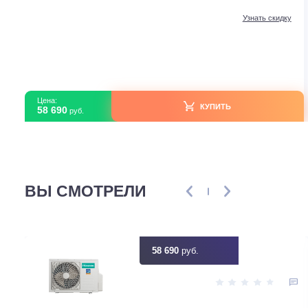
Без категории
Наружный блок FREE Match DC Inverter AMW2-14U4S
В наличии
Серия модели
Free Match
Площадь м2
41 м<sup>2</s
Мощность кВт
1.10 (0.20 - 1.60)
Инвертор
Узнать ск
Цена:
КУПИТЬ
58 690
руб.