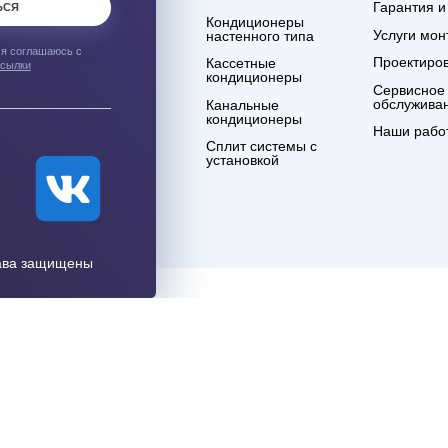
ым о лучших
Компания
О нашем магазине
Контакты
Договор оферты
Политика обработки
персональных
данных
что я ознакомлен и
тикой
ности
.
Системы
кондиционирования
ПИСАТЬСЯ
Кондиционеры
настенного типа
аться", я соглашаюсь с
Кассетные
лами рассылки
кондиционеры