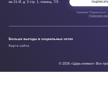
Узнавайте перв
предложениях
* Подтверждаю, 
+7 495 933 44 94
согласен с
Поли
конфиденциаль
info@tsar-climat.ru
сегодня работаем до 20:00
108820, город Москва, ш. Киевское,
км 21-Й, д. 3 стр. 1, помещ. 7/3
ПОД
Нажимая "Подпис
Прави