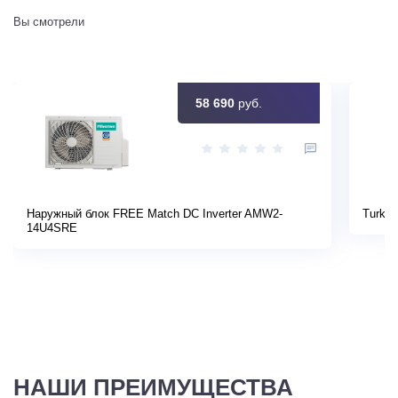
Вы смотрели
58 690
руб.
Наружный блок FREE Match DC Inverter AMW2-
Turkov
14U4SRE
НАШИ ПРЕИМУЩЕСТВА