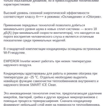
только изысканным дизайном, но и превосходными техническими
характеристиками.
Высокий уровень сезонной энергетической эффективности
соответствует классу A+++ в режимах «Охлаждение» и «Обогрев».
Применение передовых технологий позволило добиться
минимального уровня шума в новых сплит-системах — всего 18
дБ(A) (при минимальной скорости вентилятора), что находится на
пороге восприятия человеческого слуха и является отличным
показателем среди премиальных моделей.
В стандартной комплектации кондиционеры оснащены встроенным
Wi-Fi-модулем.
EMPEROR Inverter может работать при низких температурах
наружного воздуха.
Кондиционеры адаптированы для работы в режиме обогрева при
температурах до –25 °С. Отдельно необходимо выделить
новейшую функцию самоочистки теплообменников внутреннего и
наружного блоков SMART ICE Clean.
Это инновационная технология очистки, предполагающая удаление
микробов, бактерий, грибка и других вредных микроорганизмов с
помощью процесса терморасширения. Сначала кондиционер
формирует небольшой слой инея на поверхности теплообменника,