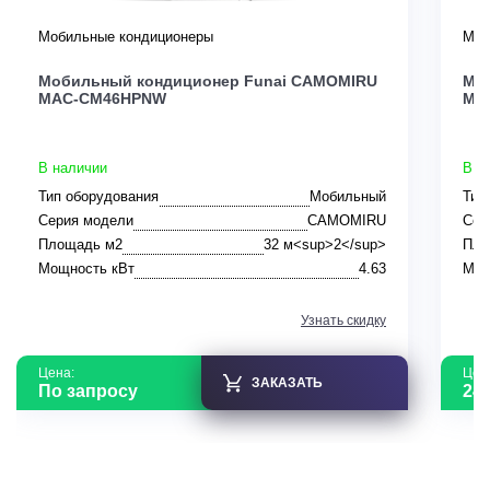
Мобильные кондиционеры
Моб
Мобильный кондиционер Funai CAMOMIRU
Мо
MAC-CM46HPNW
MA
В наличии
В н
Тип оборудования
Мобильный
Тип
Серия модели
CAMOMIRU
Сер
Площадь м2
32 м<sup>2</sup>
Пло
Мощность кВт
4.63
Мощ
Узнать скидку
Цена:
Цен
ЗАКАЗАТЬ
По запросу
24 