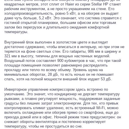
квадратных метров, этот сплит от Haier из серии Stellar HP станет
рабочим инструментом, а не просто украшением на стене. Его
холодопроизводительность, ровно 5 кВт, а на обогрев он выдает
даже чуть больше, 5,2 кВт. Это означает, что система справится с
гостиной открытой планировки, большим офисом или торговым
залом без перегрузок и длительного ожидания комфортной
температуры.
Внутренний блок выполнен в золотистом цвете и выглядит
достаточно сдержанно, чтобы вписаться в интерьер, но при этом не
теряется на фоне светлых стен. Его габариты, 986 мм в ширину и
321 мм в высоту, типичны для мощных настенных моделей.
Воздушный поток составляет 900 кубометров в час, что при такой
площади помещения позволяет равномерно распределять
прохладу или тепло по всему объему. Уровень шума на
минимальных оборотах, 28 дБ, то есть ночью он не помешает
спать, хотя на полной мощности внешний блок издает 53 дБ.
Инверторное управление компрессором здесь встроено по
умолчанию. Это значит, что кондиционер не дергает температуру
рывками, а плавно регулирует мощность, поддерживая заданные
градусы без лишних затрат электроэнергии. Для тех, кто привык
контролировать климат удаленно, есть встроенный Wi-Fi, можно
включить охлаждение или обогрев прямо со смартфона, еще до
прихода домой или в офис. Ночной режим тоже предусмотрен: он
снижает обороты вентилятора и постепенно корректирует
температуру, чтобы не простудиться во сне.