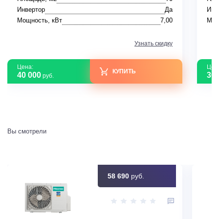
Инвертор
Да
Инв
Мощность, кВт
7,00
Мощ
Узнать скидку
Цена:
Цен
КУПИТЬ
40 000
30 
руб.
Вы смотрели
58 690
руб.