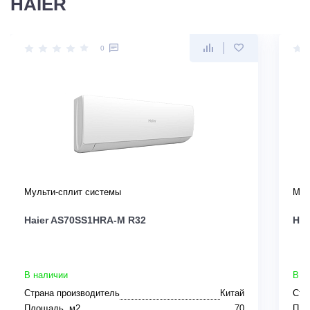
HAIER
0
Мульти-сплит системы
Мул
Haier AS70SS1HRA-M R32
Hai
В наличии
В н
Страна производитель
Китай
Стр
Площадь, м2
70
Пло