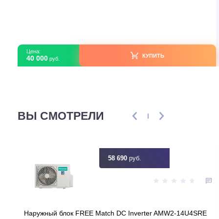
Мульти-сплит системы
Haier AS70SS1HRA-M R32
В наличии
Страна производитель
Ки
Площадь, м2
Инвертор
Мощность, кВт
7
Узнать ск
Цена:
КУПИТЬ
40 000
руб.