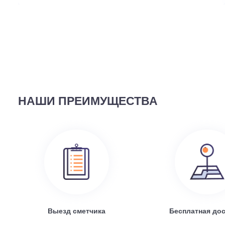
ВЫ СМОТРЕЛИ
58 690
руб.
Наружный блок FREE Match DC Inverter AMW2-14U4