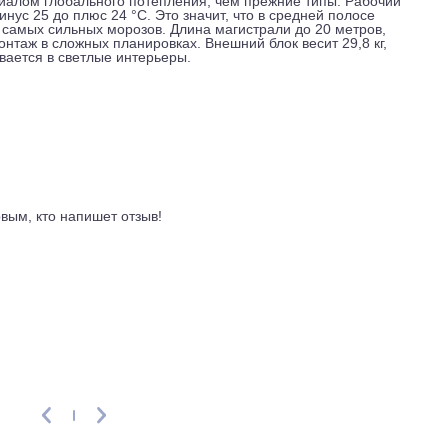
т холода или духоты. Дополнительно есть встроенный сенсо
перейти в энергосберегающий режим, а при появлении челове
же встроен, ничего докупать не нужно. Можно задавать граф
ста. Система совместима с платформами умного дома, так ч
р, связать с датчиками открытия окон или сценариями уход
потенциалом глобального потепления, чем прежние типы. Р
о, от минус 25 до плюс 24 °C. Это значит, что в средней пол
ючением самых сильных морозов. Длина магистрали до 20 мет
ает монтаж в сложных планировках. Внешний блок весит 29,8
о вписывается в светлые интерьеры.
ывы
ть первым, кто напишет отзыв!