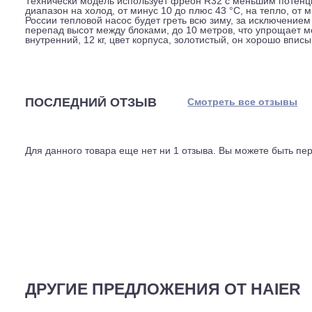
корректирует температуру, чтобы вы не просыпались о
движения: если в комнате никого нет, система может 
вернуться к заданным параметрам.
Управление реализовано через Wi-Fi, причём модуль у
работы, менять настройки со смартфона из любого ме
можно интегрировать в общую автоматизацию, наприме
Технически модель использует фреон R32 с меньшим 
диапазон на холод, от минус 10 до плюс 43 °C, на тепл
России тепловой насос будет греть всю зиму, за искл
перепад высот между блоками, до 10 метров, что упрощ
внутренний, 12 кг, цвет корпуса, золотистый, он хорош
ПОСЛЕДНИЙ ОТЗЫВ
Смотреть все отз
Для данного товара еще нет ни 1 отзыва. Вы можете бы