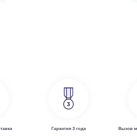
386 000
руб.
SRE
Turkov Zenit Standart X 500 E