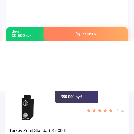
Мульти-сплит системы
Haier AS50SS1HRA-M R32
В наличии
тай
Страна производитель
70
Площадь, м2
Да
Инвертор
,00
Мощность, кВт
идку
Узна
Цена:
КУПИТЬ
30 500
руб.