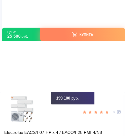
Мульти-сплит системы
Haier AS35SS1HRA-M R32
В наличии
Китай
Страна производитель
50
Площадь, м2
Да
Инвертор
5,00
Мощность, кВт
ть скидку
Цена:
КУПИТЬ
25 500
руб.