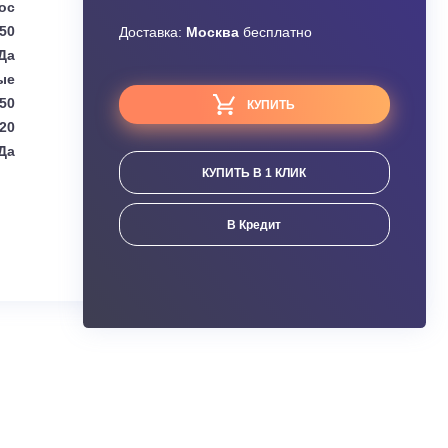
Узнать скидку
Haier
Завышена цена?
епловой насос
3,50
Доставка:
Москва
бесплатно
Да
Настенные
3,50
КУПИТЬ
4,20
Да
КУПИТЬ В 1 КЛИК
ания
В Кредит