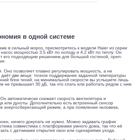
 и обслуживание
Отзывы
Доставка
 и экономия в одной системе
грев даже в сильный мороз, присмотритесь к модели Haier и
ловой насос мощностью 3,5 кВт по холоду и 4,2 кВт по теплу
о делает его подходящим решением для большой гостиной, 
и окнами.
ссором. Оно позволяет плавно регулировать мощность, а не
ли. Это даёт две вещи: точное поддержание заданной темпе
Внутренний блок тихий, на минимальной скорости вы услыши
сти шум не превышает 30 дБ, так что спать или работать ря
режим. Он автоматически снижает скорость вентилятора и