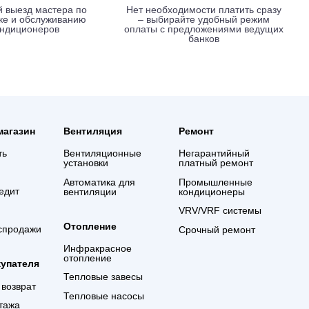
Вызов мастера без оплаты
Выгодные услови
креди
Срочный выезд мастера по
Нет необходимости 
установке и обслуживанию
– выбирайте удо
кондиционеров
оплаты с предложе
банко