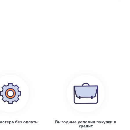
199 100
руб.
0
Electrolux EACS/I-07 HP x 4 / EACO/I-28 FMI-4