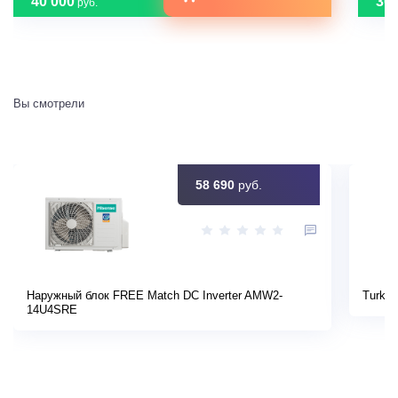
40 000
30 
руб.
Вы смотрели
58 690
руб.
Наружный блок FREE Match DC Inverter AMW2-
Turkov
14U4SRE