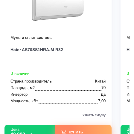
Мульти-сплит системы
Мул
Haier AS70SS1HRA-M R32
Hai
В наличии
В н
Страна производитель
Китай
Стр
Площадь, м2
70
Пло
Инвертор
Да
Инв
Мощность, кВт
7,00
Мощ
Узнать скидку
Цена:
Цен
КУПИТЬ