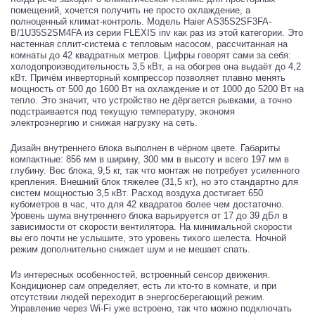
помещений, хочется получить не просто охлаждение, а
полноценный климат-контроль. Модель Haier AS35S2SF3FA-
B/1U35S2SM4FA из серии FLEXIS inv как раз из этой категории. Это
настенная сплит-система с тепловым насосом, рассчитанная на
комнаты до 42 квадратных метров. Цифры говорят сами за себя:
холодопроизводительность 3,5 кВт, а на обогрев она выдаёт до 4,2
кВт. Причём инверторный компрессор позволяет плавно менять
мощность от 500 до 1600 Вт на охлаждение и от 1000 до 5200 Вт на
тепло. Это значит, что устройство не дёргается рывками, а точно
подстраивается под текущую температуру, экономя
электроэнергию и снижая нагрузку на сеть.
Дизайн внутреннего блока выполнен в чёрном цвете. Габариты
компактные: 856 мм в ширину, 300 мм в высоту и всего 197 мм в
глубину. Вес блока, 9,5 кг, так что монтаж не потребует усиленного
крепления. Внешний блок тяжелее (31,5 кг), но это стандартно для
систем мощностью 3,5 кВт. Расход воздуха достигает 650
кубометров в час, что для 42 квадратов более чем достаточно.
Уровень шума внутреннего блока варьируется от 17 до 39 дБл в
зависимости от скорости вентилятора. На минимальной скорости
вы его почти не услышите, это уровень тихого шелеста. Ночной
режим дополнительно снижает шум и не мешает спать.
Из интересных особенностей, встроенный сенсор движения.
Кондиционер сам определяет, есть ли кто-то в комнате, и при
отсутствии людей переходит в энергосберегающий режим.
Управление через Wi-Fi уже встроено, так что можно подключать