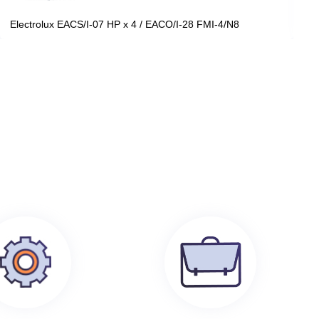
199 100
руб.
0
Electrolux EACS/I-07 HP x 4 / EACO/I-28 FMI-4