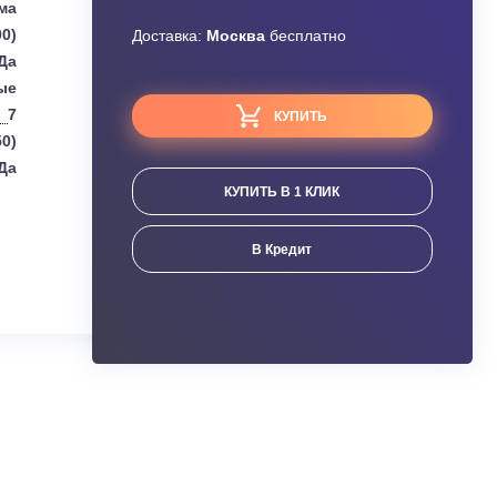
Узнать скидку
Gree
Завышена цена?
Сплит-система
00 (350 ~ 3000)
Доставка:
Москва
бесплатно
Да
Настенные
7
КУПИТЬ
0 (1800 ~ 9450)
Да
КУПИТЬ В 1 КЛИК
ания
В Кредит