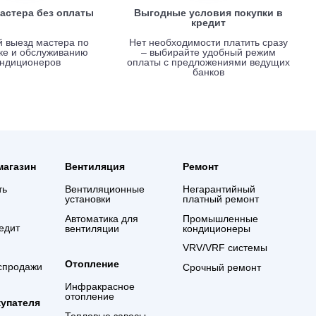
Вызов мастера без оплаты
Выгодные услови
креди
Срочный выезд мастера по
Нет необходимости 
установке и обслуживанию
– выбирайте удо
кондиционеров
оплаты с предложе