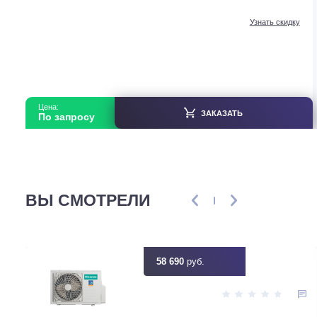
Компрессорно-конденсаторные блоки
Gree FGX5/ANa-K(O)
В наличии
Страна производитель
Ки
Площадь, м2
Инвертор
Мощность, кВт
5
Узнать ск
Цена:
ЗАКАЗАТЬ
По запросу