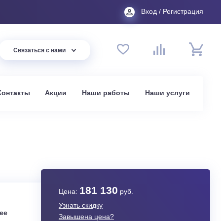
Вход
44 94
Связаться с нами
до 20:00
t.ru
омпании
Контакты
Акции
Наши работы
На
в Москве
TE
181 130
Цена:
руб.