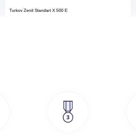
386 000
руб.
SRE
Turkov Zenit Standart X 500 E