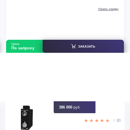
Компрессорно-конденсаторные блоки
Gree FGX7.5/ANa-K(O)
В наличии
тай
Страна производитель
50
Площадь, м2
Нет
Инвертор
,30
Мощность, кВт
идку
Узна
Цена:
ЗАКАЗАТЬ
По запросу