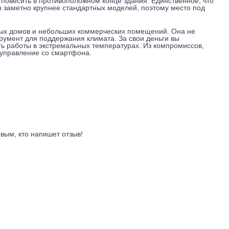
офиса это означает быстрое выравнивание температуры по в
 сам модуль придётся докупать отдельно. Ночной режим сни
аждаться во сне. Фреон R32, современный стандарт, он эфф
 с ним работают все сервисные центры.
высот, до 10 метров. Это даёт гибкость при монтаже: внешн
ренний повесить в противоположном конце здания. Единствен
 мм). Он заметно крупнее стандартных моделей, поэтому мес
, частных домов и небольших коммерческих помещений. Она
й инструмент для поддержания климата. За свои деньги вы
зможность работы в экстремальных температурах. Из компром
и нужно управление со смартфона.
ывы
ть первым, кто напишет отзыв!