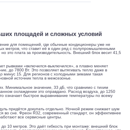
 и обслуживание
Отзывы
Доставка
я больших площадей и сложных условий
то решение для помещений, где обычные кондиционеры уже
адратных метров, что ставит её в один ряд с полупромышле
рину), но это плата за производительность. Внешний блок ве
 работает рывками «включился-выключился», а плавно меня
лаждение, до 7800 Вт. Это позволяет вытягивать тепло даже
тает до минус 15. Для регионов с холодными зимами такая
как основной источник тепла в межсезонье.
ступенях. Минимальное значение, 33 дБ, что сравнимо с тих
рсированном охлаждении это оправдано. Расход воздуха, до