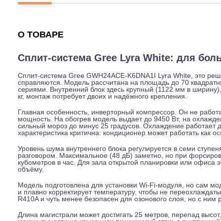
Описание
Характеристики
Гарантия
О ТОВАРЕ
Сплит-система Gree Lyra White: дл
Сплит-система Gree GWH24ACE-K6DNA1I Lyra White, э
справляются. Модель рассчитана на площадь до 70 кв
сериями. Внутренний блок здесь крупный (1122 мм в ши
кг, монтаж потребует двоих и надёжного крепления.
Главная особенность, инверторный компрессор. Он не
мощность. На обогрев модель выдает до 9450 Вт, на ох
сильный мороз до минус 25 градусов. Охлаждение рабо
характеристика критична: кондиционер может работать 
Уровень шума внутреннего блока регулируется в семи 
разговором. Максимальное (48 дБ) заметно, но при фо