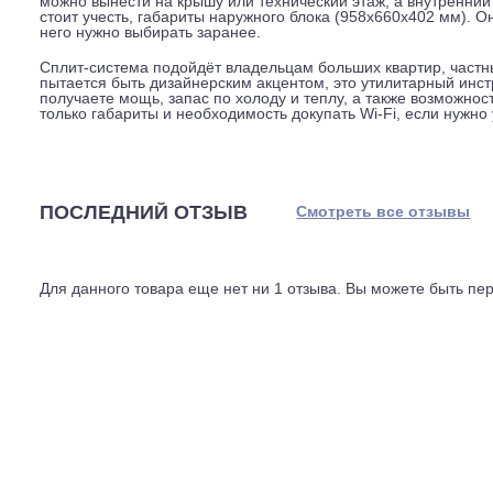
кубометров в час. Для зала открытой планировки или 
объёму.
Модель подготовлена для установки Wi-Fi-модуля, но
и плавно корректирует температуру, чтобы не переохл
R410A и чуть менее безопасен для озонового слоя, но
Длина магистрали может достигать 25 метров, перепад 
можно вынести на крышу или технический этаж, а внут
стоит учесть, габариты наружного блока (958x660x402
него нужно выбирать заранее.
Сплит-система подойдёт владельцам больших квартир
пытается быть дизайнерским акцентом, это утилитарны
получаете мощь, запас по холоду и теплу, а также во
только габариты и необходимость докупать Wi-Fi, есл
ПОСЛЕДНИЙ ОТЗЫВ
Смотреть все отз
Для данного товара еще нет ни 1 отзыва. Вы можете бы