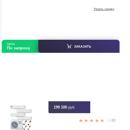
Компрессорно-конденсаторные блоки
Gree FGX10/ANa-M(O)
В наличии
Китай
Страна производитель
75
Площадь, м2
Нет
Инвертор
7,50
Мощность, кВт
ть скидку
Цена:
ЗАКАЗАТЬ
По запросу