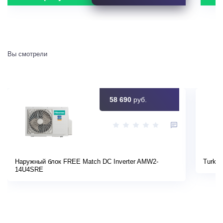
Вы смотрели
58 690
руб.
Наружный блок FREE Match DC Inverter AMW2-
Turkov
14U4SRE