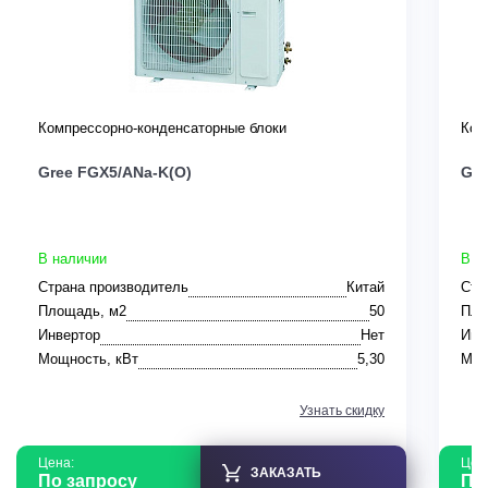
Компрессорно-конденсаторные блоки
Ком
Gree FGX5/ANa-K(O)
Gre
В наличии
В н
Страна производитель
Китай
Стр
Площадь, м2
50
Пло
Инвертор
Нет
Инв
Мощность, кВт
5,30
Мощ
Узнать скидку
Цена:
Цен
ЗАКАЗАТЬ
По запросу
По