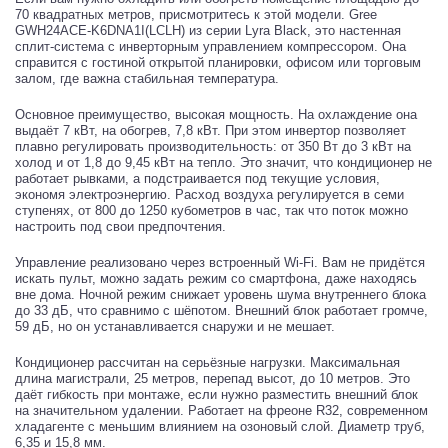
70 квадратных метров, присмотритесь к этой модели. Gree
GWH24ACE-K6DNA1I(LCLH) из серии Lyra Black, это настенная
сплит-система с инверторным управлением компрессором. Она
справится с гостиной открытой планировки, офисом или торговым
залом, где важна стабильная температура.
Основное преимущество, высокая мощность. На охлаждение она
выдаёт 7 кВт, на обогрев, 7,8 кВт. При этом инвертор позволяет
плавно регулировать производительность: от 350 Вт до 3 кВт на
холод и от 1,8 до 9,45 кВт на тепло. Это значит, что кондиционер не
работает рывками, а подстраивается под текущие условия,
экономя электроэнергию. Расход воздуха регулируется в семи
ступенях, от 800 до 1250 кубометров в час, так что поток можно
настроить под свои предпочтения.
Управление реализовано через встроенный Wi-Fi. Вам не придётся
искать пульт, можно задать режим со смартфона, даже находясь
вне дома. Ночной режим снижает уровень шума внутреннего блока
до 33 дБ, что сравнимо с шёпотом. Внешний блок работает громче,
59 дБ, но он устанавливается снаружи и не мешает.
Кондиционер рассчитан на серьёзные нагрузки. Максимальная
длина магистрали, 25 метров, перепад высот, до 10 метров. Это
даёт гибкость при монтаже, если нужно разместить внешний блок
на значительном удалении. Работает на фреоне R32, современном
хладагенте с меньшим влиянием на озоновый слой. Диаметр труб,
6,35 и 15,8 мм.