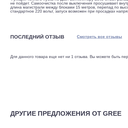
охлажденный воздух огибал, не создавая сквозняка. Т
в комнате никого нет, кондиционер переходит в энерг
режим работает по запрограммированной кривой сна: 
отдыха.
Wi-Fi модуль встроен с завода, дополнительные адап
настройки, включать таймер или активировать турбо-р
подсветкой идет в комплекте. При отключении электри
Функция теплого пуска не дает вентилятору включитьс
не пойдет. Самоочистка после выключения просушивае
длина магистрали между блоками 15 метров, перепад п
стандартное 220 вольт, запуск возможен при просадках
ПОСЛЕДНИЙ ОТЗЫВ
Смотреть все отз
Для данного товара еще нет ни 1 отзыва. Вы можете бы