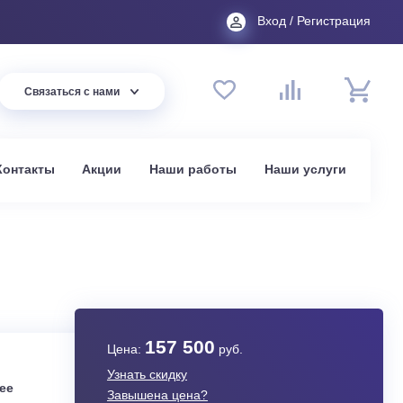
Вход
44 94
Связаться с нами
до 20:00
t.ru
омпании
Контакты
Акции
Наши работы
На
в Москве
32
157 500
Цена:
руб.