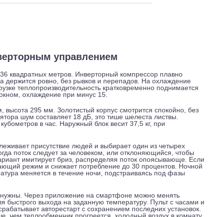
 и обслуживание
Отзывы
Доставка
 с инверторным управлением
ату до 36 квадратных метров. Инверторный компрессор пла
пература держится ровно, без рывков и перепадов. На охлаж
иковой нагрузке теплопроизводительность кратковременно под
усах за окном, охлаждение при минус 15.
281 мм, высота 295 мм. Золотистый корпус смотрится спокой
ентилятора шум составляет 18 дБ, это тише шелеста листвы
о 700 кубометров в час. Наружный блок весит 37,5 кг, при
ма отслеживает присутствие людей и выбирает один из четы
дув, когда поток следует за человеком, или отклоняющийся,