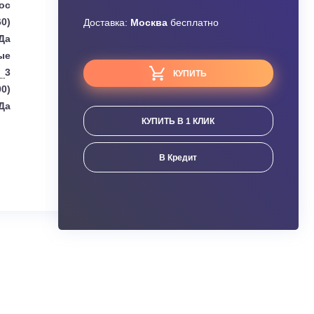
Узнать скидку
Gree
Завышена цена?
епловой насос
0.75 (0.22~1.60)
Доставка:
Москва
бесплатно
Да
Настенные
3
КУПИТЬ
3.60 (0.80~5.00)
Да
КУПИТЬ В 1 КЛИК
ания
В Кредит