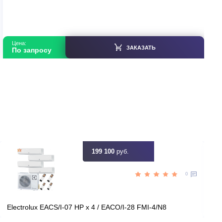
Gree FGX10/ANa-M(O)
В наличии
Китай
Страна производитель
75
Площадь, м2
Нет
Инвертор
7,50
Мощность, кВт
ть скидку
Цена:
ЗАКАЗАТЬ
По запросу