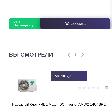
Gree FGX5/ANa-K(O)
В наличии
Страна производитель
Ки
Площадь, м2
Инвертор
Мощность, кВт
5
Узнать ск
Цена:
ЗАКАЗАТЬ
По запросу