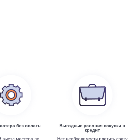
199 100
руб.
0
Electrolux EACS/I-07 HP x 4 / EACO/I-28 FMI-4