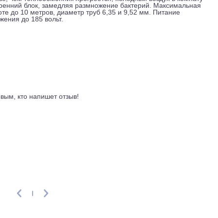
ретий вариант имитирует бриз, распределяя поток опоясыва
осберегающий режим и снижает потребление до 30 процентов
температура меняется в течение ночи, подстраиваясь под ф
теры не нужны. Через приложение на смартфоне можно меня
ежим для быстрого выхода на заданную температуру. Пульт с
чества срабатывает авторестарт с сохранением последних ус
я раньше, чем теплообменник прогреется, холодный воздух в
т внутренний блок, замедляя размножение бактерий. Макс
о высоте до 10 метров, диаметр труб 6,35 и 9,52 мм. Питан
 напряжения до 185 вольт.
ывы
ть первым, кто напишет отзыв!