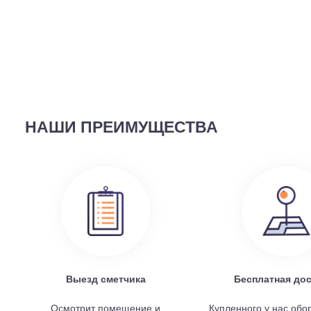
ВЫ СМОТРЕЛИ
58 690
руб.
Наружный блок FREE Match DC Inverter AMW2-14U4