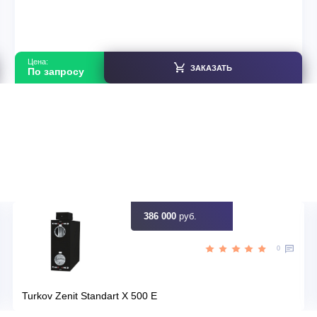
Gree FGX7.5/ANa-K(O)
В наличии
тай
Страна производитель
50
Площадь, м2
Нет
Инвертор
,30
Мощность, кВт
идку
Узна
Цена:
ЗАКАЗАТЬ
По запросу