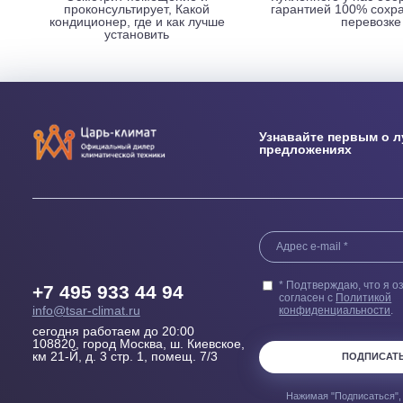
НАШИ ПРЕИМУЩЕСТВА
Выезд сметчика
Бесплатн
Осмотрит помещение и
Купленного у н
проконсультирует, Какой
гарантией 100
кондиционер, где и как лучше
пер
установить