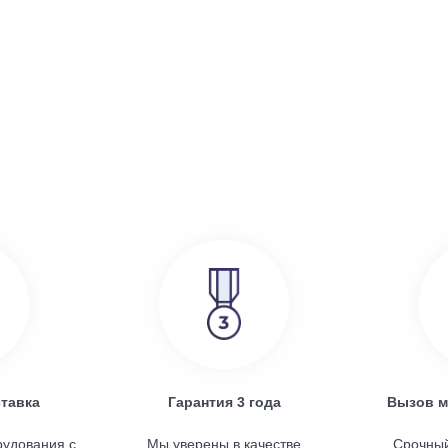
386 000
руб.
SRE
Turkov Zenit Standart X 500 E