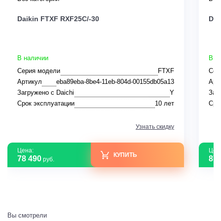
Daikin FTXF RXF25C/-30
Dai
В наличии
В н
Серия модели
FTXF
Сер
Артикул
eba89eba-8be4-11eb-804d-00155db05a13
Арт
Загружено с Daichi
Y
Заг
Срок эксплуатации
10 лет
Сро
Узнать скидку
Цена:
Цен
КУПИТЬ
78 490
87 
руб.
Вы смотрели