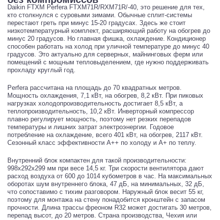
Daikin FTXM Perfera FTXM71R/RXM71R/-40, это решение для тех,
кто столкнулся с суровыми зимами. Обычные сплит-системы
перестают греть при минус 15-20 градусах. Здесь же стоит
низкотемпературный комплект, расширяющий работу на обогрев до
минус 20 градусов. Но главная фишка, охлаждение. Кондиционер
способен работать на холод при уличной температуре до минус 40
градусов. Это актуально для серверных, майнинговых ферм или
помещений с мощным тепловыделением, где нужно поддерживать
прохладу круглый год.
Perfera рассчитана на площадь до 70 квадратных метров.
Мощность охлаждения, 7,1 кВт, на обогрев, 8,2 кВт. При пиковых
нагрузках холодопроизводительность достигает 8,5 кВт, а
теплопроизводительность, 10,2 кВт. Инверторный компрессор
плавно регулирует мощность, поэтому нет резких перепадов
температуры и лишних затрат электроэнергии. Годовое
потребление на охлаждение, всего 401 кВт, на обогрев, 2117 кВт.
Сезонный класс эффективности A++ по холоду и A+ по теплу.
Внутренний блок компактен для такой производительности:
998x292x299 мм при весе 14,5 кг. Три скорости вентилятора дают
расход воздуха от 600 до 1014 кубометров в час. На максимальных
оборотах шум внутреннего блока, 47 дБ, на минимальных, 32 дБ,
что сопоставимо с тихим разговором. Наружный блок весит 55 кг,
поэтому для монтажа на стену понадобится кронштейн с запасом
прочности. Длина трассы фреоном R32 может достигать 30 метров,
перепад высот, до 20 метров. Страна производства, Чехия или