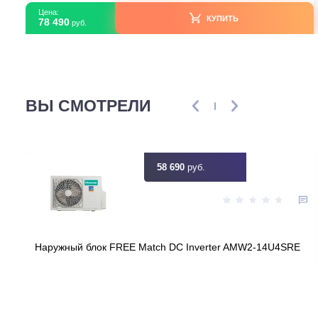
Серия модели
F
Артикул
eba89eba-8be4-11eb-804d-00155db05
Загружено с Daichi
Срок эксплуатации
10 
Узнать ск
Цена:
КУПИТЬ
78 490
руб.
ВЫ СМОТРЕЛИ