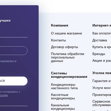
ая доставка
Гарантия 3 года
ас оборудования с
Мы уверены в качестве
% сохранности при
оказываемых услуг и в
евозке
компетенции сотрудников
компании
ым о лучших