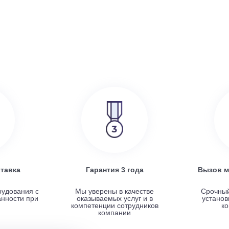
386 000
руб.
SRE
Turkov Zenit Standart X 500 E