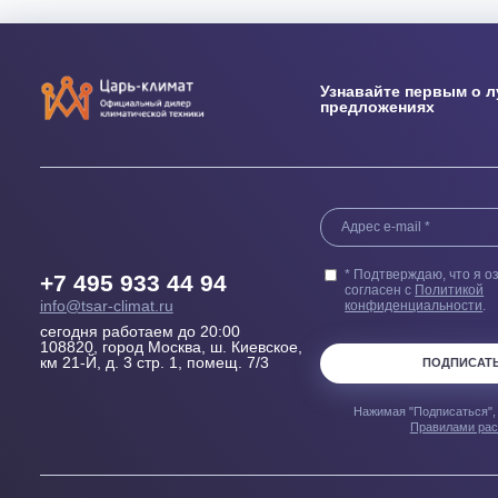
Выезд сметчика
Бесплатн
Осмотрит помещение и
Купленного у н
проконсультирует, Какой
гарантией 100
кондиционер, где и как лучше
пер
установить
Узнавайте перв
предложениях