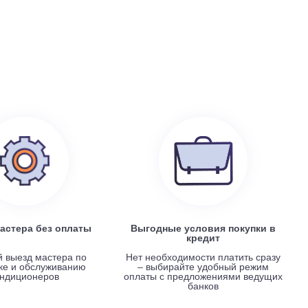
199 100
руб.
0
Electrolux EACS/I-07 HP x 4 / EACO/I-28 FMI-4