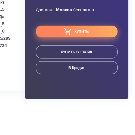
Узнать скидку
Daikin
Завышена цена?
Комплект
1.5
Доставка:
Москва
бесплатно
Да
5
6
КУПИТЬ
(мм):
998x292x299
мм):
870x373x734
КУПИТЬ В 1 КЛИК
ания
В Кредит