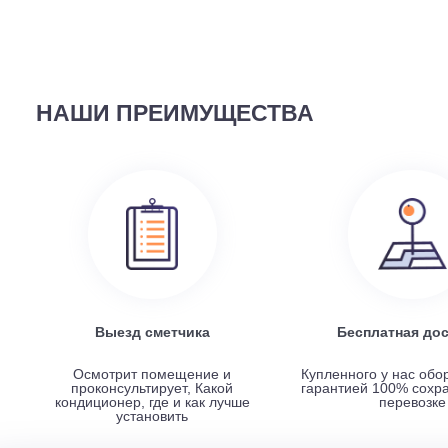
58 690
руб.
Наружный блок FREE Match DC Inverter AMW2-14U4
НАШИ ПРЕИМУЩЕСТВА