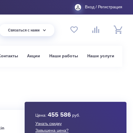
Вход
44 94
Связаться с нами
до 20:00
t.ru
омпании
Контакты
Акции
Наши работы
На
в Москве
0A
455 586
Цена:
руб.