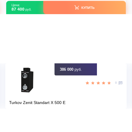
TXF
Серия модели
a13
Артикул
08c1f4f5-023f-11eb-804a-00155
Y
Загружено с Daichi
лет
Срок эксплуатации
идку
Узна
Цена:
КУПИТЬ
87 400
руб.