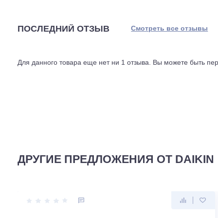
на обогрев, 1369 кВт. При габаритах внутреннего блок
блок весит 52 кг. Длина магистрали может достигать 50
в сложных архитектурных условиях.
Уровень шума внутреннего блока при охлаждении варьир
Наружный блок издаёт около 49 дБ. Пластик корпуса м
производства, Чехия или Турция. Срок службы заявлен 
ПОСЛЕДНИЙ ОТЗЫВ
Смотреть все отз
Для данного товара еще нет ни 1 отзыва. Вы можете бы