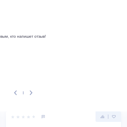
а 998x292x299 мм и весе 14,5 кг он монтируется на стену. Н
 метров, перепад высот, до 30 метров, что даёт гибкость при 
уется от 27 до 44 дБ в зависимости от скорости вентилятор
атовый, что меньше собирает отпечатки пальцев. Страна
на 10 лет.
ывы
ть первым, кто напишет отзыв!