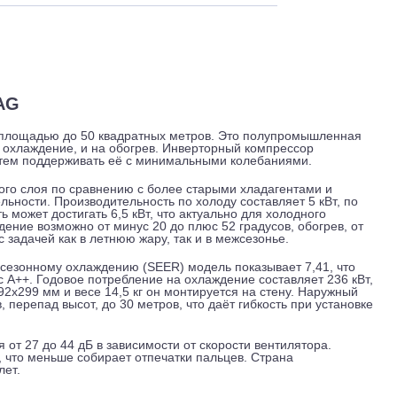
 и обслуживание
Отзывы
Доставка
M/RZAG
ений площадью до 50 квадратных метров. Это полупромы
т и на охлаждение, и на обогрев. Инверторный компрессор
ру и затем поддерживать её с минимальными колебаниями.
озонового слоя по сравнению с более старыми хладагентами
одительности. Производительность по холоду составляет 5 
льность может достигать 6,5 кВт, что актуально для холодно
охлаждение возможно от минус 20 до плюс 52 градусов, обог
вится с задачей как в летнюю жару, так и в межсезонье.
я. По сезонному охлаждению (SEER) модель показывает 7,4
же класс A++. Годовое потребление на охлаждение составляет