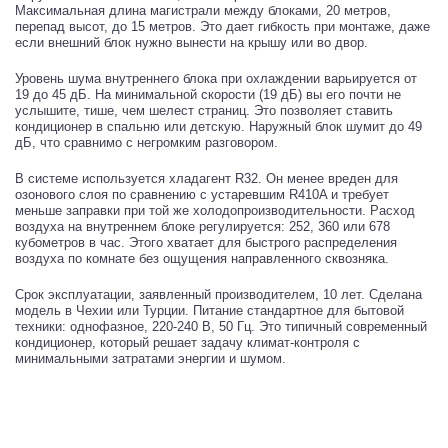
Максимальная длина магистрали между блоками, 20 метров,
перепад высот, до 15 метров. Это дает гибкость при монтаже, даже
если внешний блок нужно вынести на крышу или во двор.
Уровень шума внутреннего блока при охлаждении варьируется от
19 до 45 дБ. На минимальной скорости (19 дБ) вы его почти не
услышите, тише, чем шелест страниц. Это позволяет ставить
кондиционер в спальню или детскую. Наружный блок шумит до 49
дБ, что сравнимо с негромким разговором.
В системе используется хладагент R32. Он менее вреден для
озонового слоя по сравнению с устаревшим R410A и требует
меньше заправки при той же холодопроизводительности. Расход
воздуха на внутреннем блоке регулируется: 252, 360 или 678
кубометров в час. Этого хватает для быстрого распределения
воздуха по комнате без ощущения направленного сквозняка.
Срок эксплуатации, заявленный производителем, 10 лет. Сделана
модель в Чехии или Турции. Питание стандартное для бытовой
техники: однофазное, 220-240 В, 50 Гц. Это типичный современный
кондиционер, который решает задачу климат-контроля с
минимальными затратами энергии и шумом.