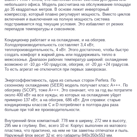
небольшого офиса. Модель рассчитана на обслуживание площади
до 35 квадратных метров. В основе лежит инверторный
компрессор, который плавно регулирует мощность. Вместо циклов
включения и выключения на полную мощность система
подстраивается под текущие условия. Это избавляет от резких
перепадов температуры и сквозняков.
Кондиционер работает и на охлаждение, и на обогрев.
Холодопроизводительность составляет 3,4 кВт,
теплопроизводительность, 4 кВт. Этого достаточно, чтобы быстро
создать комфорт в жаркий день или поддерживать тепло в
межсезонье. Диапазон рабочих температур широкий: охлаждение
возможно от -10 до +50 градусов, обогрев, от -20 до +24 градусов.
То есть агрегат не отключится при первых заморозках.
Энергоэффективность, одна из сильных сторон Perfera. По
сезонному охлаждению (SEER) модель получает класс A+++. По
обогреву (SCOP), тоже A+++. Это означает, что за год вы потратите
около 400 кВт на все нужды, из которых на охлаждение уйдет
примерно 137 кВт, а на обогрев, 686 кВт. Для справки: старые
кондиционеры классов C и D потребляют в полтора-два раза
больше при той же производительности.
Внутренний блок компактный: 778 мм в ширину, 272 мм в высоту,
295 мм в глубину. Вес, всего 10 кг. Корпус выполнен из матового
пластика, что практично, на нем не так заметны отпечатки и пыль.
Наружный блок весит 32 кг, его габариты 840x350x553 мм.