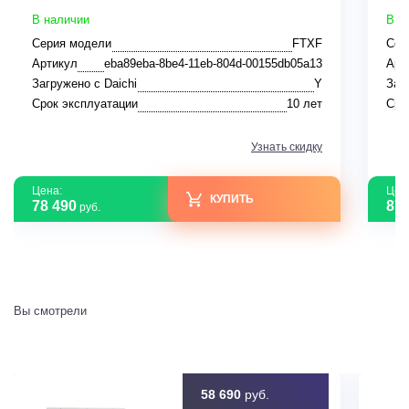
В наличии
В н
Серия модели
FTXF
Сер
Артикул
eba89eba-8be4-11eb-804d-00155db05a13
Арт
Загружено с Daichi
Y
Заг
Срок эксплуатации
10 лет
Сро
Узнать скидку
Цена:
Цен
КУПИТЬ
78 490
87 
руб.
Вы смотрели
58 690
руб.