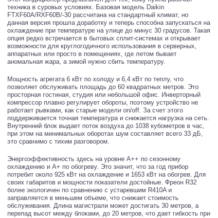
техника в суровых условиях. Базовая модель Daikin
FTXF60A/RXF60B/-30 рассчитана на стандартный климат, но
данная версия прошла доработку и теперь способна запускаться на
охлаждение при температуре на улице до минус 30 градусов. Такая
опция редко встречается в бытовых сплит-системах и открывает
возможности для круглогодичного использования в серверных,
аппаратных или просто в помещениях, где летом бывает
аномальная жара, а зимой нужно сбить температуру.
Мощность агрегата 6 кВт по холоду и 6,4 кВт по теплу, что
позволяет обслуживать площадь до 60 квадратных метров. Это
просторная гостиная, студия или небольшой офис. Инверторный
компрессор плавно регулирует обороты, поэтому устройство не
работает рывками, как старые модели on/off. За счет этого
поддерживается точная температура и снижается нагрузка на сеть.
Внутренний блок выдает поток воздуха до 1038 кубометров в час,
при этом на минимальных оборотах шум составляет всего 33 дБ,
это сравнимо с тихим разговором.
Энергоэффективность здесь на уровне A++ по сезонному
охлаждению и A+ по обогреву. Это значит, что за год прибор
потребит около 925 кВт на охлаждение и 1653 кВт на обогрев. Для
своих габаритов и мощности показатели достойные. Фреон R32
более экологичен по сравнению с устаревшим R410A и
заправляется в меньшем объеме, что снижает стоимость
обслуживания. Длина магистрали может достигать 30 метров, а
перепад высот между блоками, до 20 метров, что дает гибкость при