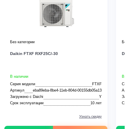
Без категории
Без
Daikin FTXF RXF25C/-30
Dai
В наличии
В н
Серия модели
FTXF
Сер
Артикул
eba89eba-8be4-11eb-804d-00155db05a13
Арт
Загружено с Daichi
Y
Заг
Срок эксплуатации
10 лет
Сро
Узнать скидку