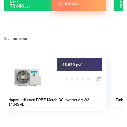
Цена:
Цен
КУПИТЬ
78 490
87 
руб.
Вы смотрели
58 690
руб.
Наружный блок FREE Match DC Inverter AMW2-
Turkov
14U4SRE