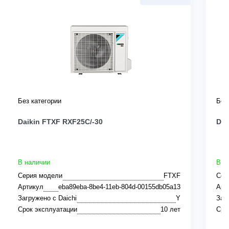
Без категории
Без
Daikin FTXF RXF25C/-30
Dai
В наличии
В н
Серия модели
FTXF
Сер
Артикул
eba89eba-8be4-11eb-804d-00155db05a13
Арт
Загружено с Daichi
Y
Заг
Срок эксплуатации
10 лет
Сро