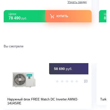
Узнать скидку
Цена:
Цен
КУПИТЬ
78 490
87 
руб.
Вы смотрели
58 690
руб.
Наружный блок FREE Match DC Inverter AMW2-
Turkov
14U4SRE