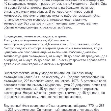
40 квадратных метров, присмотритесь к этой модели от Daikin. Она
из серии Sensira, которая рассчитана на большие гостиные,
открытые студии или офисы. В основе лежит инверторный
компрессор, поэтому сплит-система не работает рывками. Она
плавно регулирует мощность, поддерживает заданную
температуру без скачков и тратит меньше электричества, чем
обычные кондиционеры с режимом вкл/выкл.
Кондиционер умеет и охлаждать, и греть.
Холодопроизводительность, 4,2 киловатта,
теплопроизводительность, 4,6 киловатта. Этого хватает, чтобы
быстро создать комфорт в жаркий день или в межсезонье, когда
центральное отопление ещё не включили. Рабочий диапазон
температур для охлаждения, от минус 10 до плюс 48 градусов, для
обогрева, от минус 15 до плюс 18. То есть устройство справляется
даже с сильной жарой и с лёгкими морозами.
Энергоэффективность у модели приличная. По сезонному
охлаждению класс A++, по обогреву, A+. Годовое потребление на
охлаждение, 226 киловатт-часов, на нагрев, 1075. Внутренний блок
работает тихо: минимальный уровень шума 22 децибела, почти как
шёпот. Максимальный, 45 децибел, что сравнимо с негромким
разговором. Наружный блок шумит чуть громче, до 48 децибел, но
его обычно ставят на улице, так что это не мешает.
Внутренний блок весит всего 9 килограммов, габариты, 770 на 286
на 225 миллиметров. Он компактный, впишется в интерьер без