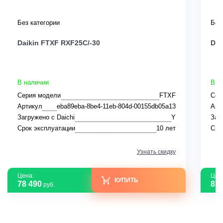
Без категории
Без
Daikin FTXF RXF25C/-30
Dai
В наличии
В н
Серия модели
FTXF
Сер
Артикул
eba89eba-8be4-11eb-804d-00155db05a13
Арт
Загружено с Daichi
Y
Заг
Срок эксплуатации
10 лет
Сро
Узнать скидку
Цена:
Цен
КУПИТЬ
78 490
87 
руб.