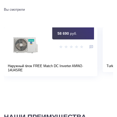
Вы смотрели
58 690
руб.
Наружный блок FREE Match DC Inverter AMW2-
Turkov
14U4SRE