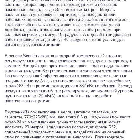
система, которая справляется с охлаждением и обогревом
помещения площадью до 35 квадратных метров. Модель
рассчитана на установку в квартирах, частных домах или
небольших офисах, где важна стабильная работа в любой сезон.
Главная особенность этого устройства, низкотемпературная
доработка, позволяющая запускать его на обогрев даже при
сильных морозах до минус 15 градусов. А с доработкой диапазон
работы расширяется до минус 40 градусов, что актуально для
регионов с суровыми зимами.
В основе Sensira лежит инверторный компрессор. Он плавно
регулирует мощность, подстраиваясь под текущую температуру в
комнате. Это даёт два практических плюса: точное поддержание
заданных градусов без резких скачков и экономия электроэнергии.
По классу сезонной эффективности охлаждения сплит-система
получила отметку A++, что означает низкое годовое потребление,
около 188 кВт в режиме охлаждения и 867 кВт на обогрев. Расход
воздуха во внутреннем блоке регулируется, минимальный уровень
шума составляет 20 дБ(A), ночью или в спальне работа
практически неощутима.
Внутренний блок выполнен в белом матовом пластике, его
габариты, 770x225x286 мм, вес всего 8,5 кг. Наружный блок весит
около 24 кг, максимальная длина трассы между ними может
достигать 20 метров. Кондиционер использует фреон R32,
современный хладагент с меньшим воздействием на озоновый
слой по сравнению с устаревшими аналогами. Производитель