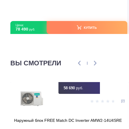
Daikin FTXF RXF25C/-30
В наличии
Серия модели
F
Артикул
eba89eba-8be4-11eb-804d-00155db05
Загружено с Daichi
Срок эксплуатации
10 
Узнать ск
Цена:
КУПИТЬ
78 490
руб.