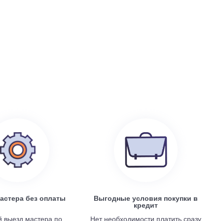
199 100
руб.
0
Electrolux EACS/I-07 HP x 4 / EACO/I-28 FMI-4