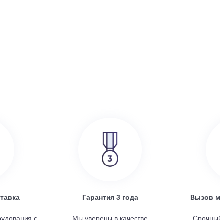
386 000
руб.
SRE
Turkov Zenit Standart X 500 E