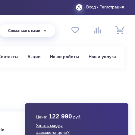
Вход
44 94
Связаться с нами
до 20:00
t.ru
омпании
Контакты
Акции
Наши работы
На
в Москве
F35D
122 990
Цена:
руб.