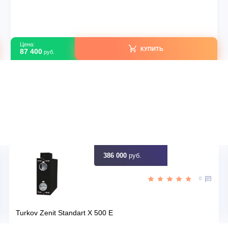
Daikin FTXF RXF20B/-30
В наличии
TXF
Серия модели
a13
Артикул
08c1f4f5-023f-11eb-804a-00155
Y
Загружено с Daichi
лет
Срок эксплуатации
идку
Узна
Цена:
КУПИТЬ
87 400
руб.