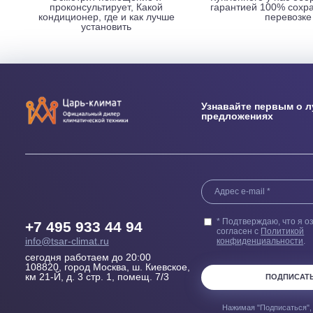
НАШИ ПРЕИМУЩЕСТВА
Выезд сметчика
Бесплатн
Осмотрит помещение и
Купленного у н
проконсультирует, Какой
гарантией 100
кондиционер, где и как лучше
пер
установить