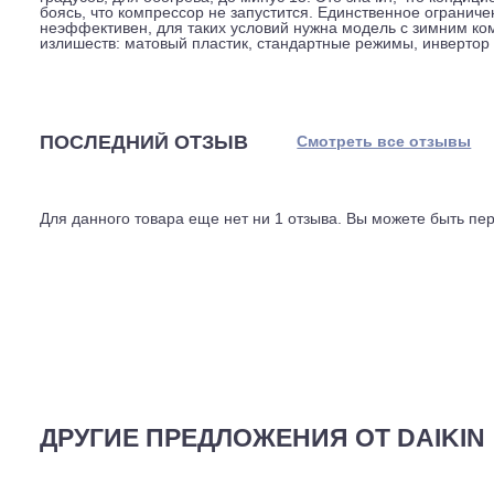
Установка кондиционера возможна при длине трассы д
метров. Это даёт гибкость в планировке: можно размес
дальнем углу комнаты. Внутренний блок весит 8,5 кг, 
Расход воздуха на максимальной скорости, 708 кубоме
после проветривания.
Производитель заявляет срок службы 10 лет. Диапазон
градусов, для обогрева, до минус 15. Это значит, что
боясь, что компрессор не запустится. Единственное о
неэффективен, для таких условий нужна модель с зимн
излишеств: матовый пластик, стандартные режимы, инв
ПОСЛЕДНИЙ ОТЗЫВ
Смотреть все отз
Для данного товара еще нет ни 1 отзыва. Вы можете бы