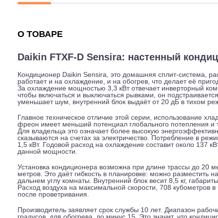
Описание
Характеристики
Гарантия
О ТОВАРЕ
Daikin FTXF-D Sensira: настенный 
Кондиционер Daikin Sensira, это домашняя сплит-сист
работает и на охлаждение, и на обогрев, что делает е
За охлаждение мощностью 3,3 кВт отвечает инверторны
чтобы включаться и выключаться рывками, он подстраи
уменьшает шум, внутренний блок выдаёт от 20 дБ в ти
Главное техническое отличие этой серии, использован
фреон имеет меньший потенциал глобального потеплен
Для владельца это означает более высокую энергоэфф
сказываются на счетах за электричество. Потребление 
1,5 кВт. Годовой расход на охлаждение составит около 
данной мощности.