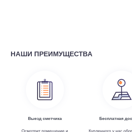
ВЫ СМОТРЕЛИ
58 690
руб.
Наружный блок FREE Match DC Inverter AMW2-14U4