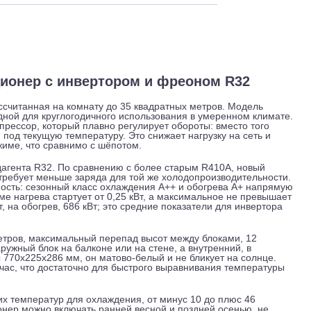
 и обслуживание
Отзывы
Доставка
кондиционер с инвертором и фреоном R32
ема, рассчитанная на комнату до 35 квадратных метров. Мод
ё пригодной для круглогодичного использования в умеренном
й компрессор, который плавно регулирует обороты: вместо 
вается под текущую температуру. Это снижает нагрузку на с
хом режиме, что сравнимо с шёпотом.
ие хладагента R32. По сравнению с более старым R410A, но
ия и требует меньше заряда для той же холодопроизводите
ективность: сезонный класс охлаждения A++ и обогрева A+
в режиме нагрева стартует от 0,25 кВт, а максимальное не 
137 кВт, на обогрев, 686 кВт; это средние показатели для ин