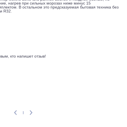
о 20 метров, максимальный перепад высот между блоками, 
тить наружный блок на балконе или на стене, а внутренний, 
габариты 770x225x286 мм, он матово-белый и не бликует на с
тров в час, что достаточно для быстрого выравнивания темп
 рабочих температур для охлаждения, от минус 10 до плюс 4
 кондиционер можно включать ранней весной и поздней осенью
граничение, нагрев при сильных морозах ниже минус 15
им комплектом. В остальном это предсказуемая бытовая тех
ертор и R32.
ывы
ть первым, кто напишет отзыв!