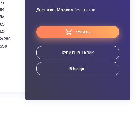
Узнать скидку
Daikin
Завышена цена?
Комплект
0.94
Доставка:
Москва
бесплатно
Да
3.3
3.5
КУПИТЬ
(мм):
770x225x286
мм):
658x275x550
КУПИТЬ В 1 КЛИК
ания
В Кредит