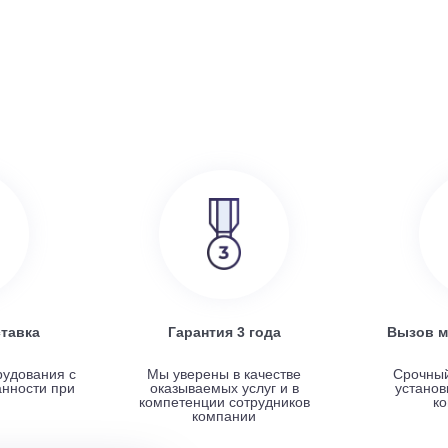
386 000
руб.
SRE
Turkov Zenit Standart X 500 E