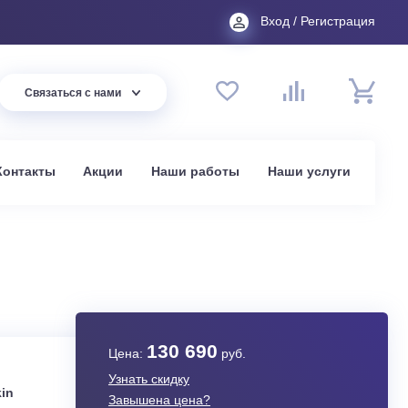
Вход
44 94
Связаться с нами
до 20:00
t.ru
омпании
Контакты
Акции
Наши работы
На
в Москве
0E/-40
130 690
Цена:
руб.