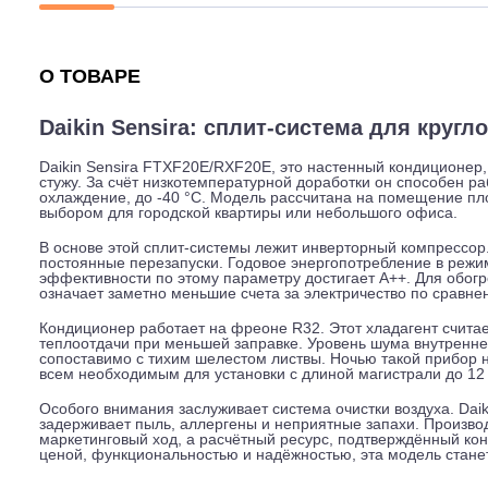
Описание
Характеристики
Гарантия
О ТОВАРЕ
Daikin Sensira: сплит-система для 
Daikin Sensira FTXF20E/RXF20E, это настенный конди
стужу. За счёт низкотемпературной доработки он спосо
охлаждение, до -40 °C. Модель рассчитана на помеще
выбором для городской квартиры или небольшого офи
В основе этой сплит-системы лежит инверторный компр
постоянные перезапуски. Годовое энергопотребление в
эффективности по этому параметру достигает A++. Для 
означает заметно меньшие счета за электричество по
Кондиционер работает на фреоне R32. Этот хладагент 
теплоотдачи при меньшей заправке. Уровень шума внут