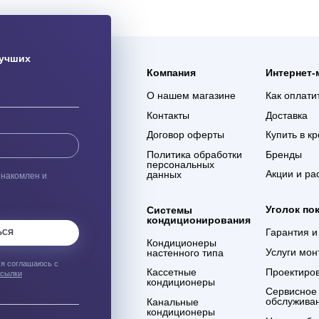
ая доставка
Гарантия 3 года
ас оборудования с
Мы уверены в качестве
% сохранности при
оказываемых услуг и в
евозке
компетенции сотрудников
компании
ым о лучших