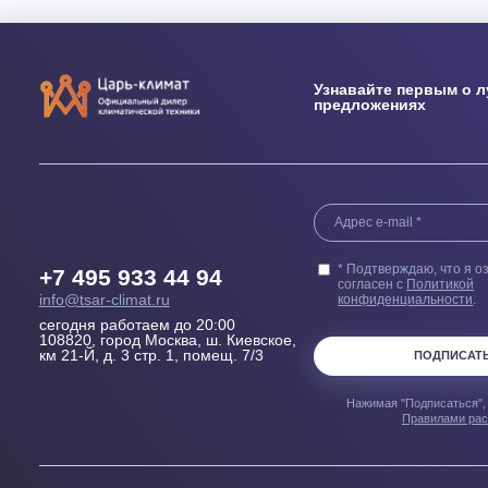
Выезд сметчика
Бесплатн
Осмотрит помещение и
Купленного у н
проконсультирует, Какой
гарантией 100
кондиционер, где и как лучше
пер
установить
Узнавайте перв
предложениях