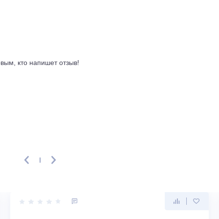
ибор не помешает сну. Наружный блок весит около 24 кг и 
 до 12 метров.
. Daikin Sensira не просто охлаждает или нагревает воздух, 
изводитель заявляет срок службы устройства в 10 лет. Это 
ый конструкцией и качеством сборки. Для тех, кто ищет бал
ь станет практичным решением.
ывы
ть первым, кто напишет отзыв!