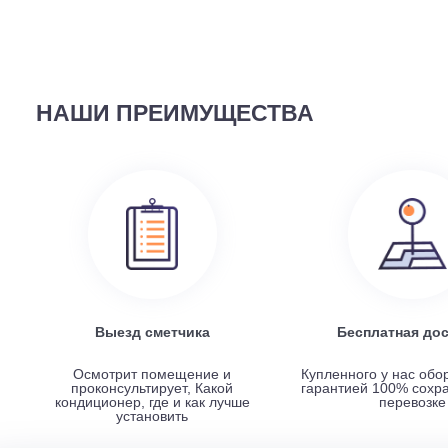
58 690
руб.
Наружный блок FREE Match DC Inverter AMW2-14U4
НАШИ ПРЕИМУЩЕСТВА