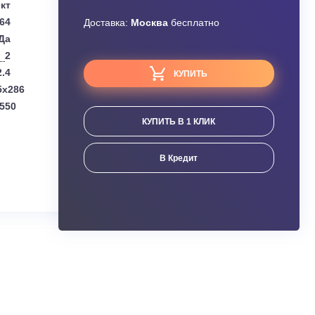
Узнать скидку
Daikin
Завышена цена?
Комплект
0.64
Доставка:
Москва
бесплатно
Да
2
2.4
КУПИТЬ
(мм):
770x225x286
мм):
740x343x550
КУПИТЬ В 1 КЛИК
ания
В Кредит