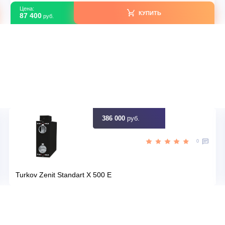
TXF
Серия модели
a13
Артикул
08c1f4f5-023f-11eb-804a-00155
Y
Загружено с Daichi
лет
Срок эксплуатации
идку
Узна
Цена:
КУПИТЬ
87 400
руб.