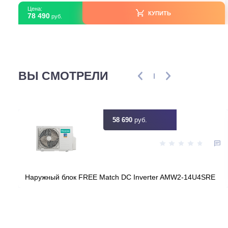
Серия модели
F
Артикул
eba89eba-8be4-11eb-804d-00155db05
Загружено с Daichi
Срок эксплуатации
10 
Узнать ск
Цена:
КУПИТЬ
78 490
руб.
ВЫ СМОТРЕЛИ