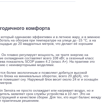
 и обслуживание
Отзывы
Доставка
круглогодичного комфорта
ционер, который одинаково эффективен и в летнюю жару, и 
бен работать на обогрев при температуре на улице до -15 °C
ние площадью до 20 квадратных метров, что делает её хор
са.
ессор. Он плавно регулирует мощность, не тратя энергию н
 режиме охлаждения составляет всего 108 кВт, а сезонный к
обогрева показатель SCOP равен 4.2 (класс A+). На практик
 сравнению с неинверторными моделями.
считается более экологичным и позволяет добиться высоко
реннего блока на минимальных оборотах, всего 20 дБ(А), чт