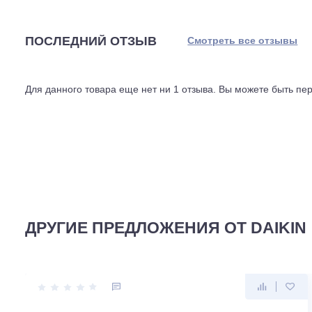
сопоставимо с тихим шелестом листвы. Ночью такой пр
всем необходимым для установки с длиной магистрали
Особого внимания заслуживает система очистки воздуха
задерживает пыль, аллергены и неприятные запахи. Про
маркетинговый ход, а расчётный ресурс, подтверждённ
ценой, функциональностью и надёжностью, эта модел
ПОСЛЕДНИЙ ОТЗЫВ
Смотреть все отз
Для данного товара еще нет ни 1 отзыва. Вы можете бы