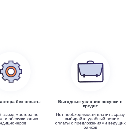
199 100
руб.
0
Electrolux EACS/I-07 HP x 4 / EACO/I-28 FMI-4