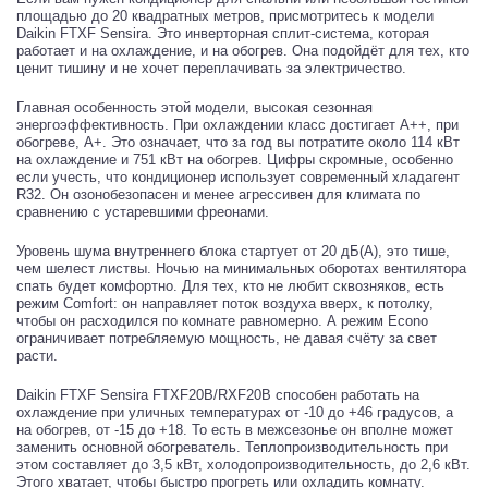
площадью до 20 квадратных метров, присмотритесь к модели
Daikin FTXF Sensira. Это инверторная сплит-система, которая
работает и на охлаждение, и на обогрев. Она подойдёт для тех, кто
ценит тишину и не хочет переплачивать за электричество.
Главная особенность этой модели, высокая сезонная
энергоэффективность. При охлаждении класс достигает A++, при
обогреве, A+. Это означает, что за год вы потратите около 114 кВт
на охлаждение и 751 кВт на обогрев. Цифры скромные, особенно
если учесть, что кондиционер использует современный хладагент
R32. Он озонобезопасен и менее агрессивен для климата по
сравнению с устаревшими фреонами.
Уровень шума внутреннего блока стартует от 20 дБ(A), это тише,
чем шелест листвы. Ночью на минимальных оборотах вентилятора
спать будет комфортно. Для тех, кто не любит сквозняков, есть
режим Comfort: он направляет поток воздуха вверх, к потолку,
чтобы он расходился по комнате равномерно. А режим Econо
ограничивает потребляемую мощность, не давая счёту за свет
расти.
Daikin FTXF Sensira FTXF20B/RXF20B способен работать на
охлаждение при уличных температурах от -10 до +46 градусов, а
на обогрев, от -15 до +18. То есть в межсезонье он вполне может
заменить основной обогреватель. Теплопроизводительность при
этом составляет до 3,5 кВт, холодопроизводительность, до 2,6 кВт.
Этого хватает, чтобы быстро прогреть или охладить комнату.