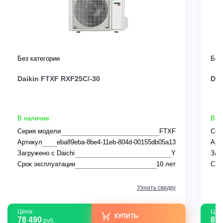
Без категории
Без
Daikin FTXF RXF25C/-30
Dai
В наличии
В н
Серия модели
FTXF
Сер
Артикул
eba89eba-8be4-11eb-804d-00155db05a13
Арт
Загружено с Daichi
Y
Заг
Срок эксплуатации
10 лет
Сро
Узнать скидку
Цена:
Цен
КУПИТЬ
78 490
87 
руб.