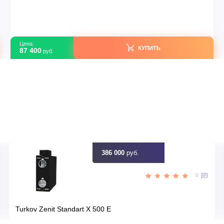
Daikin FTXF RXF20B/-30
В наличии
TXF
Серия модели
a13
Артикул
08c1f4f5-023f-11eb-804a-00155
Y
Загружено с Daichi
лет
Срок эксплуатации
идку
Узна
Цена:
КУПИТЬ
87 400
руб.