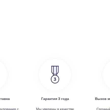
386 000
руб.
SRE
Turkov Zenit Standart X 500 E