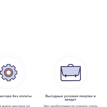
199 100
руб.
0
Electrolux EACS/I-07 HP x 4 / EACO/I-28 FMI-4