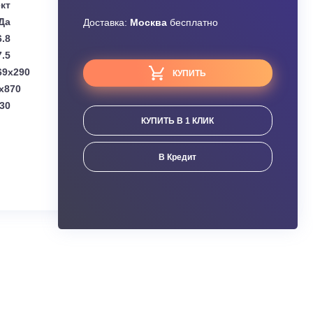
Узнать скидку
Daikin
Завышена цена?
Комплект
Да
Доставка:
Москва
бесплатно
6.8
7.5
(мм):
1050x269x290
КУПИТЬ
мм):
1100x460x870
:
30
КУПИТЬ В 1 КЛИК
ания
В Кредит