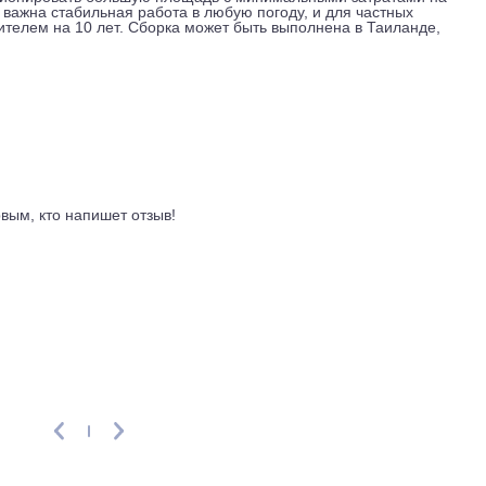
авляет 6,8 киловатта, теплопроизводительность, 7,5 килова
ля охлаждения класс A++ с коэффициентом SEER 6,58, для 
ия расходуется экономно. Годовое потребление на охлаждени
киловатт-часов. Уровень шума внутреннего блока при охлажде
ма), наружный блок шумит на 46 децибел. Максимальная дли
30 метров. В системе используется фреон R32, трубопровод
а (газ). Питание стандартное, однофазное, 220-240 вольт, 5
о кондиционировать большую площадь с минимальными затра
в, где важна стабильная работа в любую погоду, и для част
оизводителем на 10 лет. Сборка может быть выполнена в Та
ывы
ть первым, кто напишет отзыв!