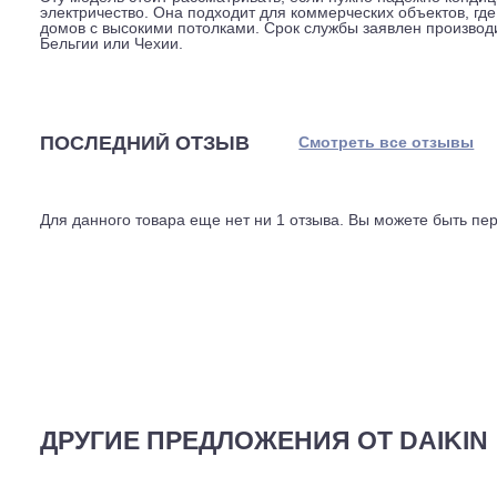
По производительности: холодопроизводительность сост
Показатели сезонной энергоэффективности высокие: д
класс A+ с SCOP 4,2. Это означает, что электроэнерг
оценивается в 362 киловатт-часа, на обогрев, в 1567 
составляет 45 или 40 децибел (в зависимости от режи
трассы между блоками, 55 метров, перепад высот, до 
диаметром 9,5 миллиметра (жидкость) и 15,9 миллиметр
Эту модель стоит рассматривать, если нужно надежн
электричество. Она подходит для коммерческих объекто
домов с высокими потолками. Срок службы заявлен пр
Бельгии или Чехии.
ПОСЛЕДНИЙ ОТЗЫВ
Смотреть все отз
Для данного товара еще нет ни 1 отзыва. Вы можете бы