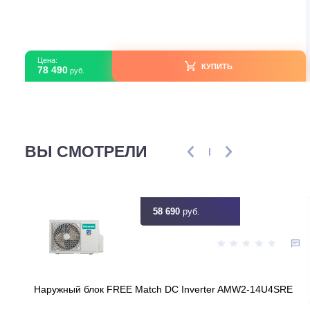
Daikin FTXF RXF25C/-30
В наличии
Серия модели
F
Артикул
eba89eba-8be4-11eb-804d-00155db05
Загружено с Daichi
Срок эксплуатации
10 
Узнать ск
Цена:
КУПИТЬ
78 490
руб.