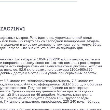
 и обслуживание
Отзывы
Доставка
71B/RZAG71NV1
о 70 квадратных метров. Речь идет о полупромышленной спл
ых залах или больших квартирах со свободной планировкой.
вляется с задачами в широком диапазоне температур: от мин
с 20 для нагрева. Это значит, что система пригодна для
й поверхностью. Его габариты 1050x269x290 миллиметров, ве
 из пяти направлений воздушного потока, что помогает рав
в. На корпусе есть информативный семисегментный дисплей,
ный блок тяжелее, 82,6 килограмма, его размеры 1100x460x
 дает удобный доступ к внутренним узлам при сервисных ра