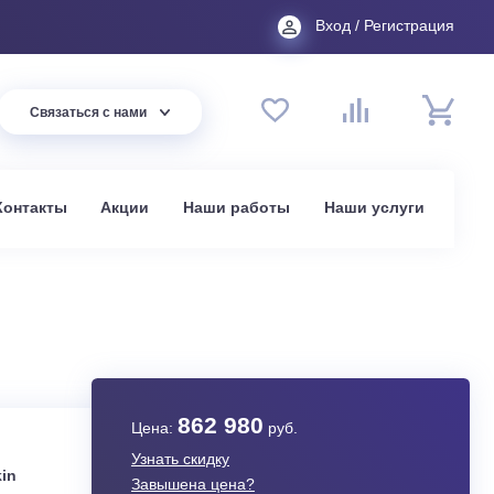
Вход
44 94
Связаться с нами
до 20:00
t.ru
омпании
Контакты
Акции
Наши работы
На
в Москве
NV1
862 980
Цена:
руб.