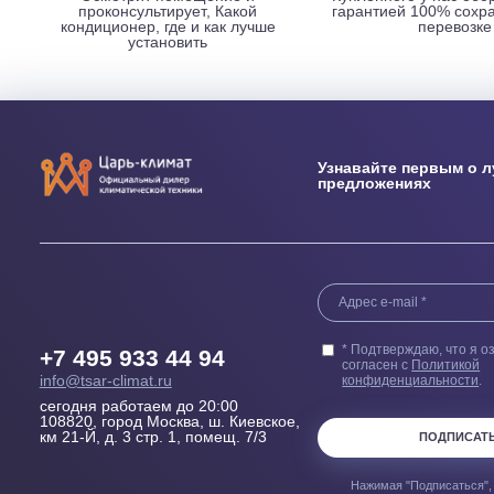
НАШИ ПРЕИМУЩЕСТВА
Выезд сметчика
Бесплатн
Осмотрит помещение и
Купленного у н
проконсультирует, Какой
гарантией 100
кондиционер, где и как лучше
пер
установить