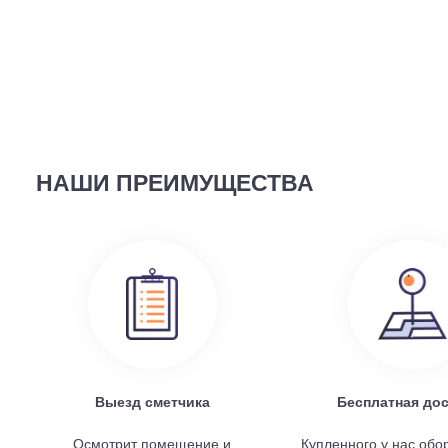
ВЫ СМОТРЕЛИ
58 690
руб.
Наружный блок FREE Match DC Inverter AMW2-14U4