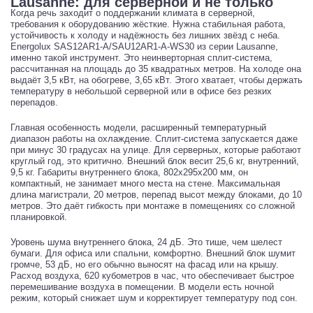
Lausanne: для серверной и не только
Когда речь заходит о поддержании климата в серверной,
требования к оборудованию жёсткие. Нужна стабильная работа,
устойчивость к холоду и надёжность без лишних звёзд с неба.
Energolux SAS12AR1-A/SAU12AR1-A-WS30 из серии Lausanne,
именно такой инструмент. Это неинверторная сплит-система,
рассчитанная на площадь до 35 квадратных метров. На холоде она
выдаёт 3,5 кВт, на обогреве, 3,65 кВт. Этого хватает, чтобы держать
температуру в небольшой серверной или в офисе без резких
перепадов.
Главная особенность модели, расширенный температурный
диапазон работы на охлаждение. Сплит-система запускается даже
при минус 30 градусах на улице. Для серверных, которые работают
круглый год, это критично. Внешний блок весит 25,6 кг, внутренний,
9,5 кг. Габариты внутреннего блока, 802х295х200 мм, он
компактный, не занимает много места на стене. Максимальная
длина магистрали, 20 метров, перепад высот между блоками, до 10
метров. Это даёт гибкость при монтаже в помещениях со сложной
планировкой.
Уровень шума внутреннего блока, 24 дБ. Это тише, чем шелест
бумаги. Для офиса или спальни, комфортно. Внешний блок шумит
громче, 53 дБ, но его обычно выносят на фасад или на крышу.
Расход воздуха, 620 кубометров в час, что обеспечивает быстрое
перемешивание воздуха в помещении. В модели есть ночной
режим, который снижает шум и корректирует температуру под сон.