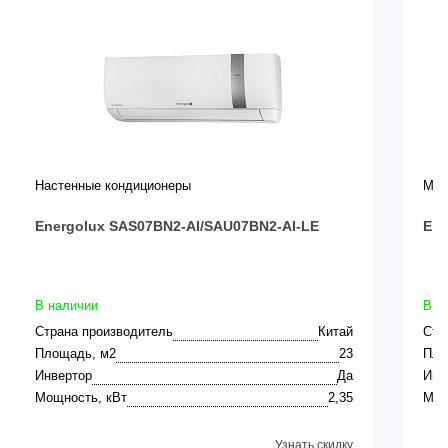
Настенные кондиционеры
Мул
Energolux SAS07BN2-AI/SAU07BN2-AI-LE
Ene
В наличии
В н
Страна производитель
Китай
Стр
Площадь, м2
23
Пло
Инвертор
Да
Инв
Мощность, кВт
2,35
Мощ
Узнать скидку