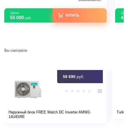
Цена:
Цен
КУПИТЬ
55 000
41 
руб.
Вы смотрели
58 690
руб.
Наружный блок FREE Match DC Inverter AMW2-
Turkov
14U4SRE