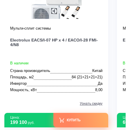
Мульти-сплит системы
Мул
Electrolux EACS/I-07 HP x 4 / EACO/I-28 FMI-
Ele
4/N8
В наличии
В н
Страна производитель
Китай
Стр
Площадь, м2
84 (21+21+21+21)
Пло
Инвертор
Да
Инв
Мощность, кВт
8,00
Мощ
Узнать скидку
Цена:
Цен
КУПИТЬ
199 100
69 
руб.