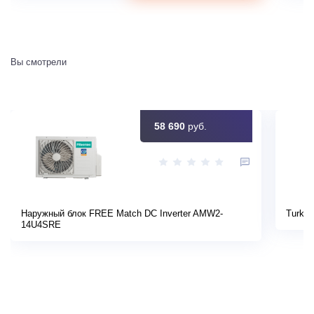
Вы смотрели
58 690
руб.
Наружный блок FREE Match DC Inverter AMW2-
Turkov
14U4SRE