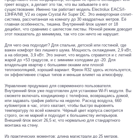
греет воздух, а делает это так, что вы забываете о его
существовании. Именно так работает модель Electrolux EACS/I-
13HFA/N8_V2 из серии Crystal Air Super DC. Это инверторная сплит-
система, рассчитанная на комнату до 30 квадратных метров. Её
главная особенность, тишина. Внутренний блок шумит от 18
децибел, что сравнимо с шелестом листвы. Ночной режим доводит
этот показатель до минимума, так что сон ничто не нарушит.
Для чего она подходит? Для спальни, детской или гостиной, где
важен комфорт без лишнего шума. Мощность охлаждения, 2,9 кВт,
а на обогрев, 3,9 кВт. Это значит, что модель справится и с летней
жарой до +53 градусов, и с зимними холодами до -20. Для
владельцев квартир с большими окнами или плохой
теплоизоляцией, хороший вариант. Фреон R32 здесь используется,
он эффективнее старых типов и меньше влияет на атмосферу.
Управление продумано для современного пользователя.
Внутренний блок уже подготовлен для установки Wi-Fi модуля. Вы
сможете включать кондиционер с телефона, возвращаясь домой,
или задавать график работы на неделю. Расход воздуха, 660
кубометров в час, этого хватает, чтобы быстро выровнять
температуру по всей комнате. Чёрный цвет корпуса смотрится
строго, он не маркий и подходит к большинству интерьеров.
Внешний блок весит 26,5 кг, что нормально для стандартного
монтажа на стену.
Из практических моментов: длина магистрали до 25 метров,