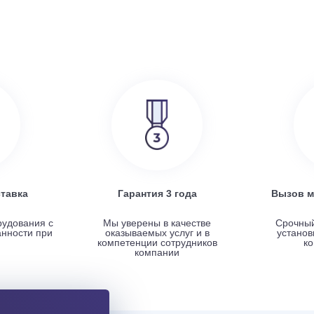
SRE
Turkov Zenit Standart X 500 E