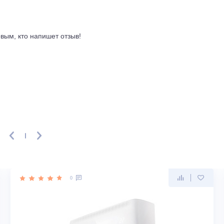
ать отдельно. Система самоочистки охватывает внутренний б
лько по необходимости, что повышает эффективность обогре
прощает установку и снижает риск ошибок при навеске бло
ывы
ть первым, кто напишет отзыв!
X