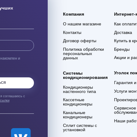
ая доставка
Гарантия 3 года
ас оборудования с
Мы уверены в качестве
% сохранности при
оказываемых услуг и в
евозке
компетенции сотрудников
компании
ым о лучших
Компания
О нашем магазине