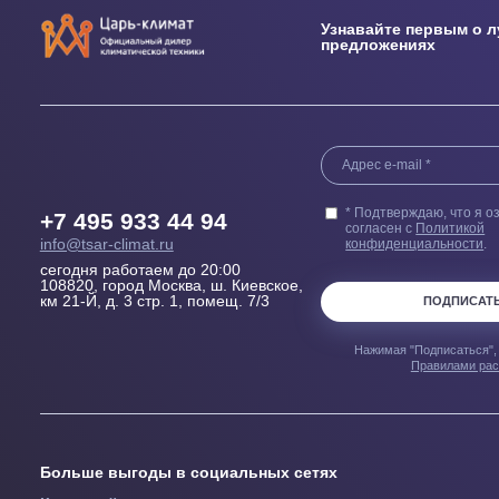
Выезд сметчика
Бесплатн
Осмотрит помещение и
Купленного у н
проконсультирует, Какой
гарантией 100
кондиционер, где и как лучше
пер
установить
Узнавайте перв
предложениях