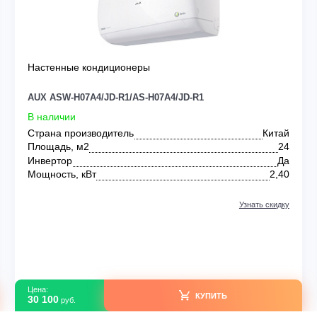
0
Настенные кондиционеры
AUX ASW-H07A4/JD-R1/AS-H07A4/JD-R1
В наличии
тай
Страна производитель
21
Площадь, м2
Да
Инвертор