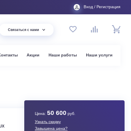
Вход
44 94
Связаться с нами
до 20:00
t.ru
омпании
Контакты
Акции
Наши работы
На
в Москве
D-R2DI
50 600
Цена:
руб.