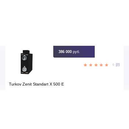
,10
Мощность, кВт
идку
Узна
Цена:
КУПИТЬ
30 100
руб.
386 000
руб.