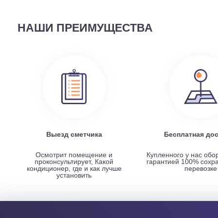
Наружный блок FREE Match DC Inverter AMW2-14U4
НАШИ ПРЕИМУЩЕСТВА