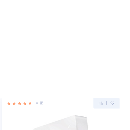
лок
ва в
ка.