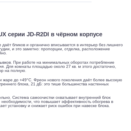
 и обслуживание
Отзывы
Доставка
р AUX серии JD-R2DI в чёрном корпусе
вет, не даёт бликов и органично вписывается в интерьер бе
зайн-студии, и это заметно: пропорции, отделка, расположе
 случайно.
 без рывков. При работе на минимальных оборотах потреб
аливания. Для комнаты площадью около 27 кв. м этого доста
мпрессор на полную.
ние, при жаре до +49°C. Фреон нового поколения даёт более
ма внутреннего блока, 21 дБ: это тише большинства настенн