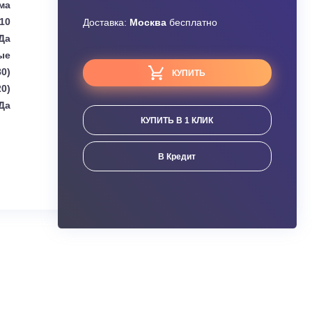
Узнать скидку
AUX
Завышена цена?
Сплит-система
810
Доставка:
Москва
бесплатно
Да
Настенные
2,70 (0,06-3,80)
КУПИТЬ
3,00 (0,80-4,20)
Да
КУПИТЬ В 1 КЛИК
ания
В Кредит