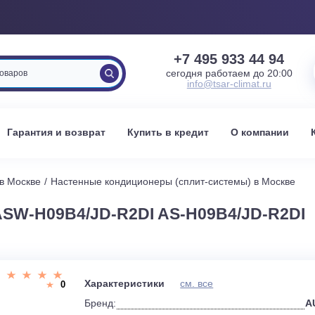
+7 495 933 
сегодня работаем 
info@tsar-clima
вка
Гарантия и возврат
Купить в кредит
О к
стемы в Москве
Настенные кондиционеры (сплит-системы) 
ASW-H09B4/JD-R2DI AS-H09B4/J
и
Характеристики
см. все