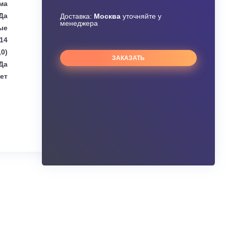
Узнать скидку
Toshiba
Завышена цена?
сплит-система
Да
Доставка:
Москва
уточняйте 
менеджера
Кассетные
14
16,0 (2,40-19,0)
ЗАКАЗАТЬ
Да
Нет
ания