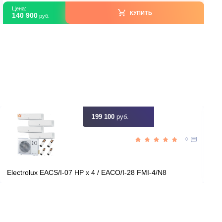
Тайланд
Страна производитель
27
Площадь, м2
Да
Инвертор
2,70
Мощность, кВт
ть скидку
Цена:
КУПИТЬ
140 900
руб.