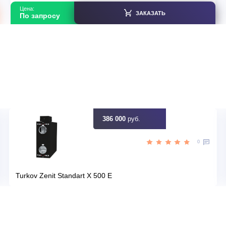
анд
Страна производитель
25
Площадь, м2
Да
Инвертор
,50
Мощность, кВт
идку
Узна
Цена:
ЗАКАЗАТЬ
По запросу