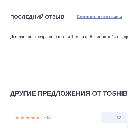
позволяет снизить шум до 36 децибел, а в обычном ре
от выбранной скорости. Питание трёхфазное, 380 вольт
Габариты блока 840 на 840 миллиметров при глубине 
через порты диаметром 3/8 и 5/8 дюйма. Производство 
идёт по внутренним стандартам Toshiba. Модель подхо
зон и других пространств, где нужна скрытая установка
ПОСЛЕДНИЙ ОТЗЫВ
Смотреть все отз
Для данного товара еще нет ни 1 отзыва. Вы можете бы