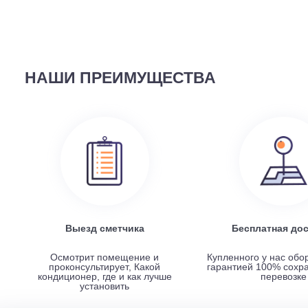
58 690
руб.
Наружный блок FREE Match DC Inverter AMW2-14U4
НАШИ ПРЕИМУЩЕСТВА