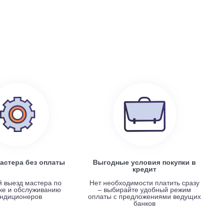
199 100
руб.
0
Electrolux EACS/I-07 HP x 4 / EACO/I-28 FMI-4