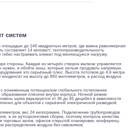
 и обслуживание
Отзывы
Доставка
-сплит систем
ещения площадью до 140 квадратных метров, где важна ра
льность составляет 14 киловатт, теплопроизводительность
позволяет гибко настраивать климат под меняющуюся нагрузку
х в четыре стороны. Каждая из четырёх створок жалюзи упра
 где он нужен, и обойти зоны, которые нельзя продувать на
ого оборудования это серьёзный плюс. Высота потолков до 4
нимает конденсат на высоту до 850 миллиметров, а расход 
коления с пониженным потенциалом глобального потепления
живает образование плесени внутри корпуса. Ночной режим