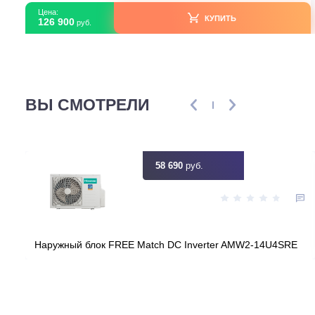
Страна производитель
Тайл
Площадь, м2
Инвертор
Мощность, кВт
2
Узнать ск
Цена:
КУПИТЬ
126 900
руб.
ВЫ СМОТРЕЛИ