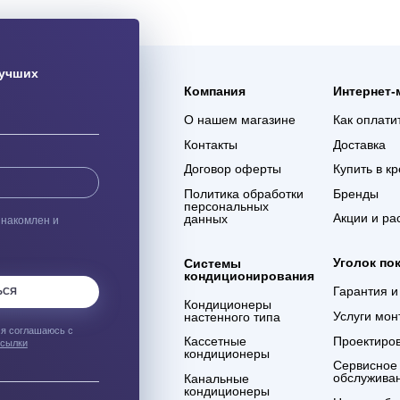
ая доставка
Гарантия 3 года
ас оборудования с
Мы уверены в качестве
% сохранности при
оказываемых услуг и в
евозке
компетенции сотрудников
компании
ым о лучших