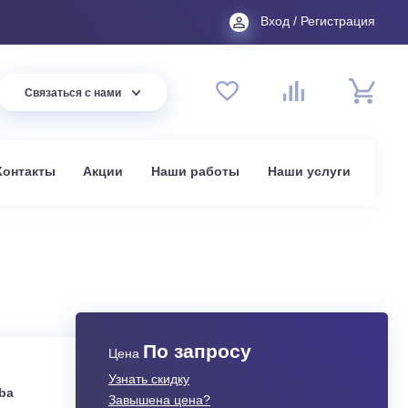
Вход
44 94
Связаться с нами
до 20:00
t.ru
омпании
Контакты
Акции
Наши работы
На
По запросу
Цена