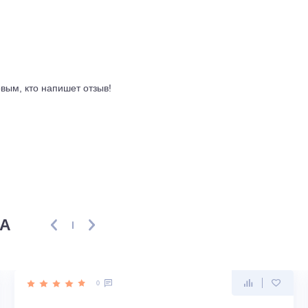
жиме уровень шума варьируется от 36 до 45 децибел в зави
, что типично для объектов с серьёзной электрической разво
319 миллиметров, вес 24 килограмма. Подключение трубопр
японское, а не аутсорсинговая сборка, поэтому контроль ка
дит для торговых залов, офисов открытой планировки, конф
 и точное распределение воздуха без сквозняков.
ывы
ть первым, кто напишет отзыв!