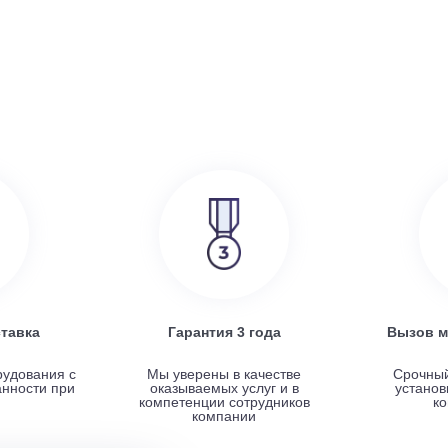
386 000
руб.
SRE
Turkov Zenit Standart X 500 E