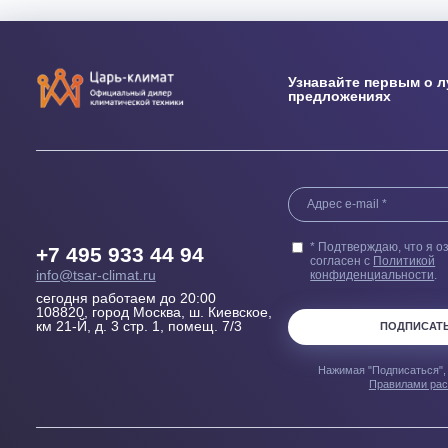
Выезд сметчика
Бесплатн
Осмотрит помещение и
Купленного у н
проконсультирует, Какой
гарантией 100
кондиционер, где и как лучше
пер
установить
Узнавайте перв
предложениях