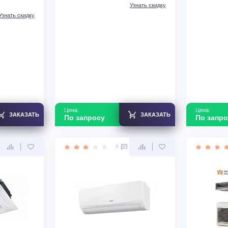
 система Ballu
Тепловая пушка Ballu BHDN-30
7HN8/EU R32
TUNDRA
В наличии
Да
Площадь м2
300 м2
зводства
Китай
Узнать скидку
Узнать скидку
Цена:
ЗАКАЗАТЬ
ЗАКАЗАТЬ