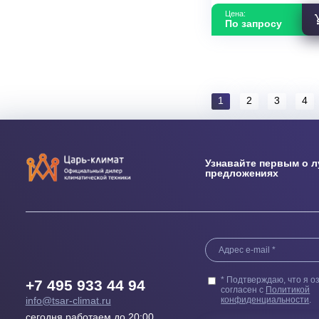
Мульти-сплит 
RAK-15QPE Se
RAM-53NP3E 
В наличии
Площадь м2
Мощность кВ
Страна прои
Цена:
По запросу