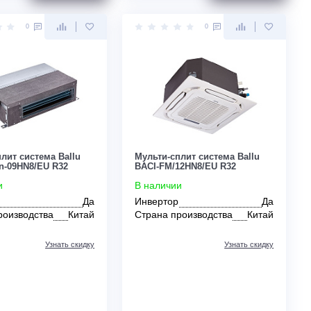
Цена:
Цена:
ЗАКАЗАТЬ
По запросу
По запросу
0
0
Мульти-сплит система Ballu
Мульти-сплит сист
BADI-FM/in-09HN8/EU R32
BACI-FM/12HN8/EU
В наличии
В наличии
Инвертор
Да
Инвертор
Страна производства
Китай
Страна производс