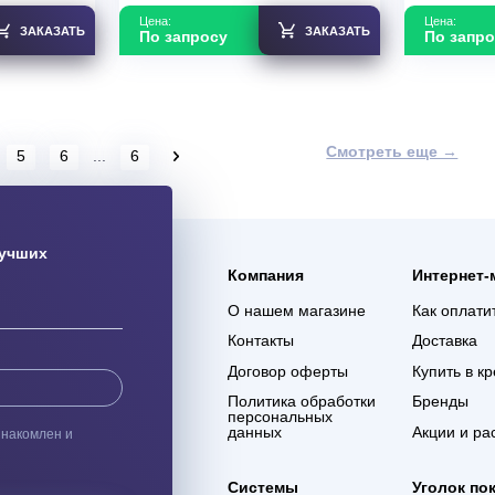
система Hitachi
Мульти-сплит система Hitachi
ndo R32 x 3 /
RAK-18REF X-Comfort R32 x 3 /
Premium R32
RAM-53NE3F Comfort R32
В наличии
45 (15+15+15)
Площадь м2
60 (20+20+20)
т
1,61 (0,20-2,01)
Инвертор
Да
зводства
Япония
Мощность
1.615 (0.35-2.25)
кВт
Страна производства
Япония
Узнать скидку
Узнать скидку
Цена:
ЗАКАЗАТЬ
ЗАКАЗАТЬ
По запросу