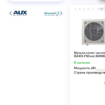
Промышленное увлажнение
Цена:
По запросу
Тепловые пушки
Мульти-сплит
BA4OI-FM/out
В наличии
Мощность кВ
Страна прои