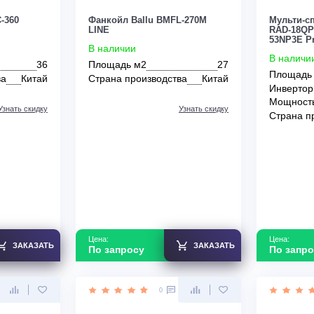
По запросу
0
0
u BMFC-360
Фанкойл Ballu BMFL-270M
LINE
В наличии
36
Площадь м2
27
зводства
Китай
Страна производства
Китай
Узнать скидку
Узнать скидку