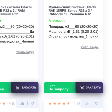
По запросу
По запросу
0
0
Мульти-сплит система Hitachi
Мульти-сплит систе
RAD-18QPE R32 x 3 / RAM-
RAK-18RPE Sendo R
53NP3E Premium R32
RAM-53NP3E Premi
В наличии
В наличии
Площадь м2
60 (20+20+20)
Площадь м2
60
Инвертор
Да
Мощность кВт
1,61
Мощность кВт
1,61 (0,20-2,01)
Страна производс
Страна производства
Япония