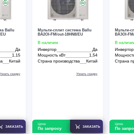
 система Ballu
Мульти-сплит система Ballu
-14HN8/EU
BA2OI-FM/out-18HN8/EU
В наличии
Да
Инвертор
Да
т
1,15
Мощность кВт
1,54
зводства
Китай
Страна производства
Китай
Узнать скидку
Узнать скидку