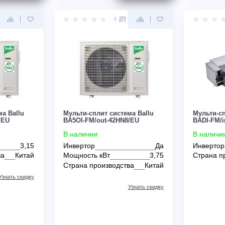
Цена:
ЗАКАЗАТЬ
ЗАКАЗАТЬ
По запросу
0
0
 система Ballu
Мульти-сплит система Ballu
-36HN8/EU
BA5OI-FM/out-42HN8/EU
В наличии
т
3,15
Инвертор
Да
зводства
Китай
Мощность кВт
3,75