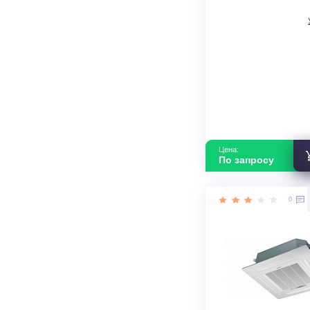
Мульти-сплит
BSUI-FM/in-0
В наличии
Инвертор
Страна прои
Цена: