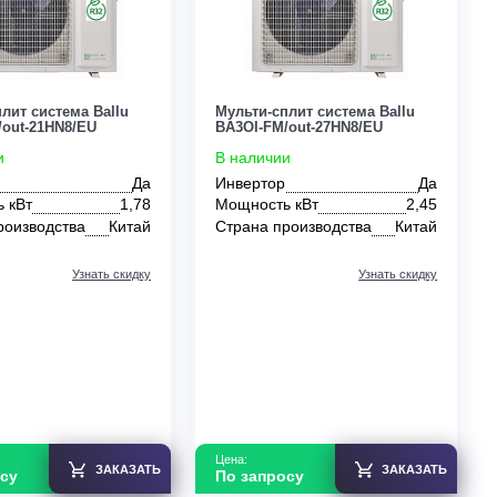
Мульти-сплит система Ballu
Мульти-сплит сист
BA3OI-FM/out-21HN8/EU
BA3OI-FM/out-27HN
В наличии
В наличии
Инвертор
Да
Инвертор
Мощность кВт
1,78
Мощность кВт
Страна производства
Китай
Страна производс
Узнать скидку