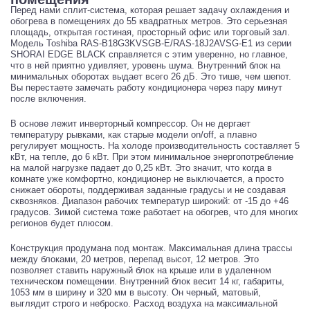
Перед нами сплит-система, которая решает задачу охлаждения и
обогрева в помещениях до 55 квадратных метров. Это серьезная
площадь, открытая гостиная, просторный офис или торговый зал.
Модель Toshiba RAS-B18G3KVSGB-E/RAS-18J2AVSG-E1 из серии
SHORAI EDGE BLACK справляется с этим уверенно, но главное,
что в ней приятно удивляет, уровень шума. Внутренний блок на
минимальных оборотах выдает всего 26 дБ. Это тише, чем шепот.
Вы перестаете замечать работу кондиционера через пару минут
после включения.
В основе лежит инверторный компрессор. Он не дергает
температуру рывками, как старые модели on/off, а плавно
регулирует мощность. На холоде производительность составляет 5
кВт, на тепле, до 6 кВт. При этом минимальное энергопотребление
на малой нагрузке падает до 0,25 кВт. Это значит, что когда в
комнате уже комфортно, кондиционер не выключается, а просто
снижает обороты, поддерживая заданные градусы и не создавая
сквозняков. Диапазон рабочих температур широкий: от -15 до +46
градусов. Зимой система тоже работает на обогрев, что для многих
регионов будет плюсом.
Конструкция продумана под монтаж. Максимальная длина трассы
между блоками, 20 метров, перепад высот, 12 метров. Это
позволяет ставить наружный блок на крыше или в удаленном
техническом помещении. Внутренний блок весит 14 кг, габариты,
1053 мм в ширину и 320 мм в высоту. Он черный, матовый,
выглядит строго и неброско. Расход воздуха на максимальной