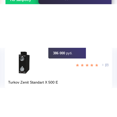
25
Площадь, м2
Да
Инвертор
,50
Мощность, кВт
идку
Узна
Цена:
ЗАКАЗАТЬ
По запросу