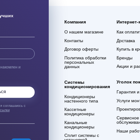
ая доставка
Гарантия 3 года
ас оборудования с
Мы уверены в качестве
% сохранности при
оказываемых услуг и в
евозке
компетенции сотрудников
компании
ым о лучших
Компания