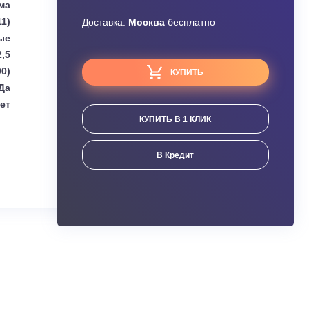
Узнать скидку
Toshiba
Завышена цена?
Сплит-система
0,86 (0,20-1,11)
Доставка:
Москва
бесплатно
Настенные
2,5
,20 (1,00 - 3,90)
КУПИТЬ
Да
Нет
КУПИТЬ В 1 КЛИК
ания
В Кредит