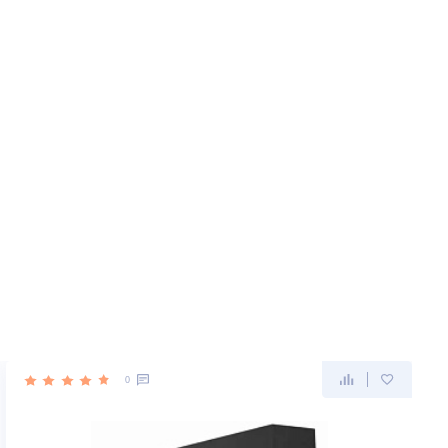
 монтаже
бками
терфейс
тся на