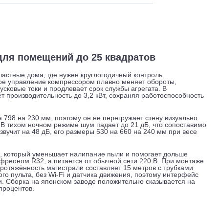
 и обслуживание
Отзывы
Доставка
EIYA для помещений до 25 квадратов
 или частные дома, где нужен круглогодичный контроль
ерторное управление компрессором плавно меняет обороты
жает пусковые токи и продлевает срок службы агрегата. В
днимает производительность до 3,2 кВт, сохраняя работоспо
 293 на 798 на 230 мм, поэтому он не перегружает стену виз
 в час. В тихом ночном режиме шум падает до 21 дБ, что со
дуль звучит на 48 дБ, его размеры 530 на 660 на 240 мм пр
gic coil, который уменьшает налипание пыли и помогает до