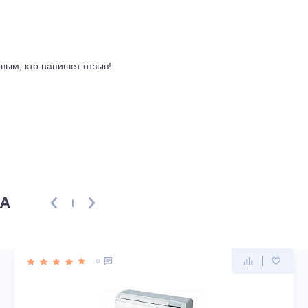
влена фреоном R32, а питается от обычной сети 220 В. При
ьная протяжённость магистрали составляет 15 метров с тру
лектного пульта, без Wi-Fi и датчика движения, поэтому ин
атации. Сборка на японском заводе положительно сказывае
ах 20 процентов.
ывы
ть первым, кто напишет отзыв!