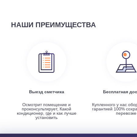
58 690
руб.
Наружный блок FREE Match DC Inverter AMW2-14U4
НАШИ ПРЕИМУЩЕСТВА