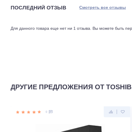
сохранять эффективность самоочистки. Система запра
допускается перепад высоты до 12 метров, а максимал
диаметром 1/4 и 3/8 дюйма. Управление ведётся с комп
остаётся прямым и понятным для повседневной эксплу
стабильности работы при скачках напряжения в предел
ПОСЛЕДНИЙ ОТЗЫВ
Смотреть все отз
Для данного товара еще нет ни 1 отзыва. Вы можете бы