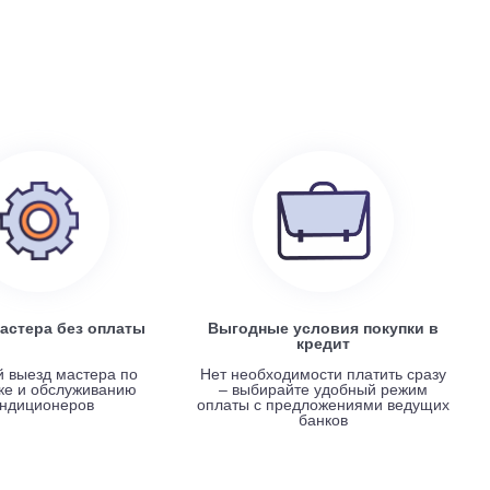
199 100
руб.
0
Electrolux EACS/I-07 HP x 4 / EACO/I-28 FMI-4