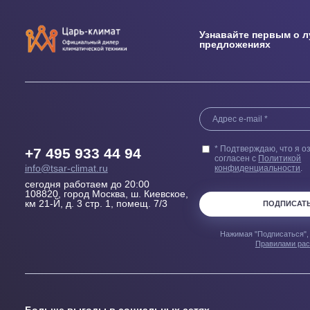
Выезд сметчика
Бесплатн
Осмотрит помещение и
Купленного у н
проконсультирует, Какой
гарантией 100
кондиционер, где и как лучше
пер
установить
Узнавайте перв
предложениях