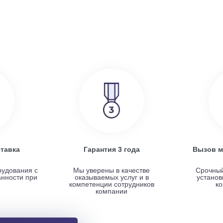
386 000
руб.
SRE
Turkov Zenit Standart X 500 E