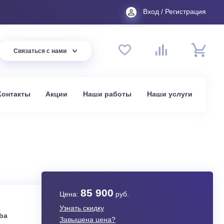
Вход
44 94
Связаться с нами
до 20:00
t.ru
омпании
Контакты
Акции
Наши работы
На
в Москве
AVG-E
85 900
Цена:
руб.