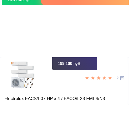
27
Площадь, м2
Да
Инвертор
2,70
Мощность, кВт
ть скидку
Цена:
КУПИТЬ
140 900
руб.