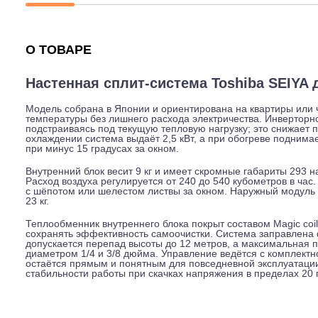
Описание
Характеристики
Гарантия
О ТОВАРЕ
Настенная сплит-система Toshiba S
Модель собрана в Японии и ориентирована на квартиры
температуры без лишнего расхода электричества. Инв
подстраиваясь под текущую тепловую нагрузку; это сни
охлаждении система выдаёт 2,5 кВт, а при обогреве по
при минус 15 градусах за окном.
Внутренний блок весит 9 кг и имеет скромные габариты
Расход воздуха регулируется от 240 до 540 кубометров
с шёпотом или шелестом листвы за окном. Наружный мо
23 кг.
Теплообменник внутреннего блока покрыт составом Ma