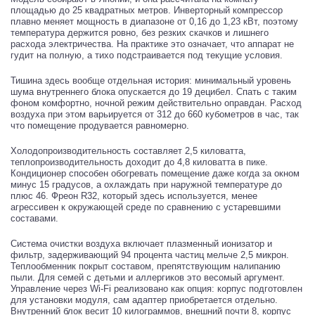
площадью до 25 квадратных метров. Инверторный компрессор
плавно меняет мощность в диапазоне от 0,16 до 1,23 кВт, поэтому
температура держится ровно, без резких скачков и лишнего
расхода электричества. На практике это означает, что аппарат не
гудит на полную, а тихо подстраивается под текущие условия.
Тишина здесь вообще отдельная история: минимальный уровень
шума внутреннего блока опускается до 19 децибел. Спать с таким
фоном комфортно, ночной режим действительно оправдан. Расход
воздуха при этом варьируется от 312 до 660 кубометров в час, так
что помещение продувается равномерно.
Холодопроизводительность составляет 2,5 киловатта,
теплопроизводительность доходит до 4,8 киловатта в пике.
Кондиционер способен обогревать помещение даже когда за окном
минус 15 градусов, а охлаждать при наружной температуре до
плюс 46. Фреон R32, который здесь используется, менее
агрессивен к окружающей среде по сравнению с устаревшими
составами.
Система очистки воздуха включает плазменный ионизатор и
фильтр, задерживающий 94 процента частиц мельче 2,5 микрон.
Теплообменник покрыт составом, препятствующим налипанию
пыли. Для семей с детьми и аллергиков это весомый аргумент.
Управление через Wi-Fi реализовано как опция: корпус подготовлен
для установки модуля, сам адаптер приобретается отдельно.
Внутренний блок весит 10 килограммов, внешний почти 8, корпус