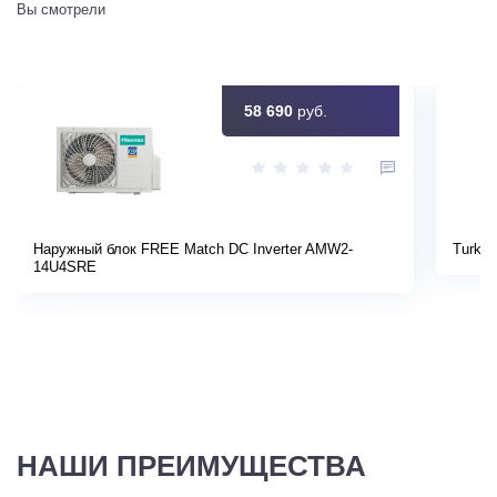
Вы смотрели
58 690
руб.
Наружный блок FREE Match DC Inverter AMW2-
Turkov
14U4SRE
НАШИ ПРЕИМУЩЕСТВА