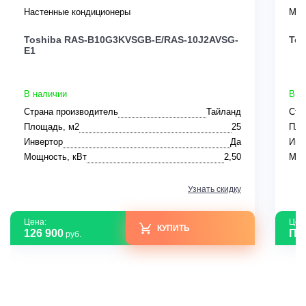
Настенные кондиционеры
Мул
Toshiba RAS-B10G3KVSGB-E/RAS-10J2AVSG-
Tos
E1
В наличии
В н
Страна производитель
Тайланд
Стр
Площадь, м2
25
Пло
Инвертор
Да
Инв
Мощность, кВт
2,50
Мощ
Узнать скидку
Цена:
Цен
КУПИТЬ
126 900
По
руб.