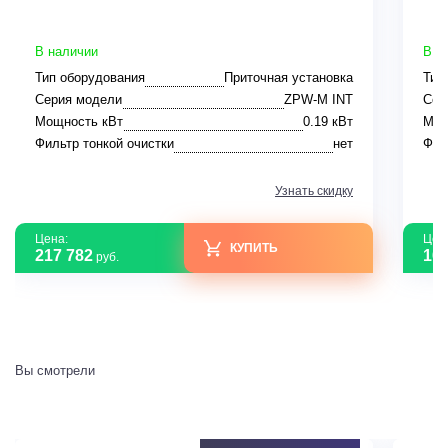
В наличии
В н
Тип оборудования
Приточная установка
Тип
Серия модели
ZPW-M INT
Сер
Мощность кВт
0.19 кВт
Мощ
Фильтр тонкой очистки
нет
Фил
Узнать скидку
Цена:
Цен
КУПИТЬ
217 782
161
руб.
Вы смотрели