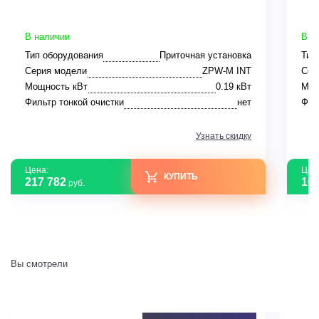
В наличии
В н
Тип оборудования
Приточная установка
Тип
Серия модели
ZPW-M INT
Сер
Мощность кВт
0.19 кВт
Мощ
Фильтр тонкой очистки
нет
Фил
Узнать скидку
Цена:
Цен
КУПИТЬ
217 782
161
руб.
Вы смотрели