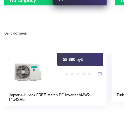
По запросу
По
Вы смотрели
58 690
руб.
Наружный блок FREE Match DC Inverter AMW2-
Turkov
14U4SRE