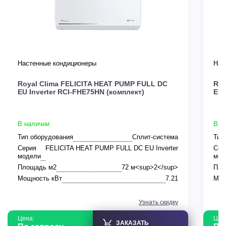
Настенные кондиционеры
Нас
Royal Clima FELICITA HEAT PUMP FULL DC
Roy
EU Inverter RCI-FHE75HN (комплект)
EU 
В наличии
В н
Тип оборудования
Сплит-система
Тип
Серия
FELICITA HEAT PUMP FULL DC EU Inverter
Сер
модели
мод
Площадь м2
72 м<sup>2</sup>
Пло
Мощность кВт
7.21
Мощ
Узнать скидку
Цена:
Цен
ЗАКАЗАТЬ