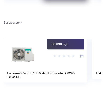
Вы смотрели
58 690
руб.
Наружный блок FREE Match DC Inverter AMW2-
Turkov
14U4SRE