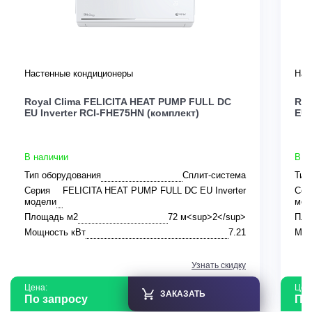
Настенные кондиционеры
Нас
Royal Clima FELICITA HEAT PUMP FULL DC
Roy
EU Inverter RCI-FHE75HN (комплект)
EU 
В наличии
В н
Тип оборудования
Сплит-система
Тип
Серия
FELICITA HEAT PUMP FULL DC EU Inverter
Сер
модели
мод
Площадь м2
72 м<sup>2</sup>
Пло
Мощность кВт
7.21
Мощ
Узнать скидку
Цена:
Цен
ЗАКАЗАТЬ
По запросу
По