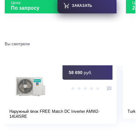
Цена:
Цен
ЗАКАЗАТЬ
По запросу
24 
Вы смотрели
58 690
руб.
Наружный блок FREE Match DC Inverter AMW2-
Turkov
14U4SRE