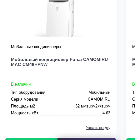
Мобильные кондиционеры
Моб
Мобильный кондиционер Funai CAMOMIRU
Мо
MAC-CM46HPNW
MA
В наличии
В н
Тип оборудования
Мобильный
Тип
Серия модели
CAMOMIRU
Сер
Площадь м2
32 м<sup>2</sup>
Пло
Мощность кВт
4.63
Мощ
Узнать скидку