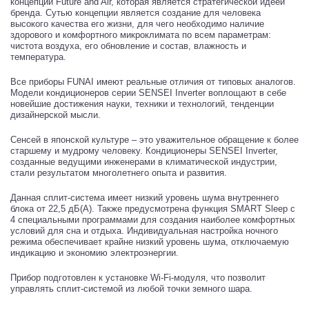
концепции Future and Air, которая является стратегической идеей
бренда. Сутью концепции является создание для человека
высокого качества его жизни, для чего необходимо наличие
здорового и комфортного микроклимата по всем параметрам:
чистота воздуха, его обновление и состав, влажность и
температура.
Все приборы FUNAI имеют реальные отличия от типовых аналогов.
Модели кондиционеров серии SENSEI Inverter воплощают в себе
новейшие достижения науки, техники и технологий, тенденции
дизайнерской мысли.
Сенсей в японской культуре – это уважительное обращение к более
старшему и мудрому человеку. Кондиционеры SENSEI Inverter,
созданные ведущими инженерами в климатической индустрии,
стали результатом многолетнего опыта и развития.
Данная сплит-система имеет низкий уровень шума внутреннего
блока от 22,5 дБ(А). Также предусмотрена функция SMART Sleep с
4 специальными программами для создания наиболее комфортных
условий для сна и отдыха. Индивидуальная настройка ночного
режима обеспечивает крайне низкий уровень шума, отключаемую
индикацию и экономию электроэнергии.
Прибор подготовлен к установке Wi-Fi-модуля, что позволит
управлять сплит-системой из любой точки земного шара.