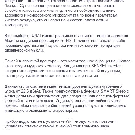
концепции Future and Air, которая является стратегической идеей
бренда. Сутью концепции является создание для человека
высокого качества его жизни, для чего необходимо наличие
здорового и комфортного микроклимата по всем параметрам:
чистота воздуха, его обновление и состав, влажность и
температура.
Все приборы FUNAI имеют реальные отличия от типовых аналогов.
Модели кондиционеров серии SENSEI Inverter воплощают в себе
новейшие достижения науки, техники и технологий, тенденции
дизайнерской мысли.
Сенсей в японской культуре – это уважительное обращение к более
старшему и мудрому человеку. Кондиционеры SENSEI Inverter,
созданные ведущими инженерами в климатической индустрии,
стали результатом многолетнего опыта и развития.
Данная сплит-система имеет низкий уровень шума внутреннего
блока от 22,5 дБ(А). Также предусмотрена функция SMART Sleep с
4 специальными программами для создания наиболее комфортных
условий для сна и отдыха. Индивидуальная настройка ночного
режима обеспечивает крайне низкий уровень шума, отключаемую
индикацию и экономию электроэнергии.
Прибор подготовлен к установке Wi-Fi-модуля, что позволит
управлять сплит-системой из любой точки земного шара.