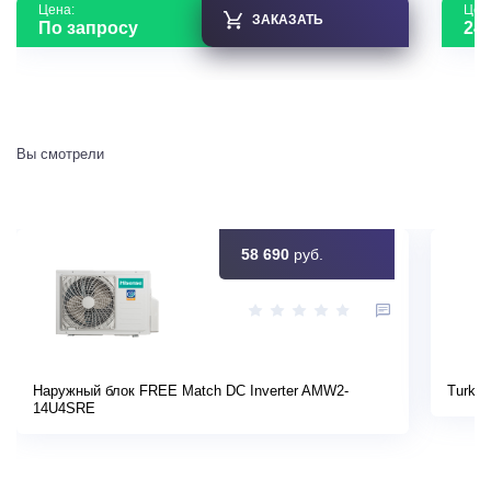
Цена:
Цен
ЗАКАЗАТЬ
По запросу
24 
Вы смотрели
58 690
руб.
Наружный блок FREE Match DC Inverter AMW2-
Turkov
14U4SRE