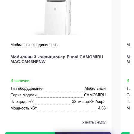
Мобильные кондиционеры
Моб
Мобильный кондиционер Funai CAMOMIRU
Мо
MAC-CM46HPNW
MA
В наличии
В н
Тип оборудования
Мобильный
Тип
Серия модели
CAMOMIRU
Сер
Площадь м2
32 м<sup>2</sup>
Пло
Мощность кВт
4.63
Мощ
Узнать скидку