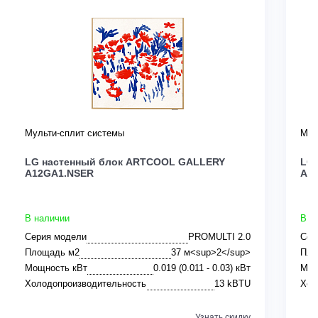
Мульти-сплит системы
Мул
LG настенный блок ARTCOOL GALLERY
LG
A12GA1.NSER
A0
В наличии
В н
Серия модели
PROMULTI 2.0
Сер
Площадь м2
37 м<sup>2</sup>
Пло
Мощность кВт
0.019 (0.011 - 0.03) кВт
Мощ
Холодопроизводительность
13 kBTU
Хол
Узнать скидку