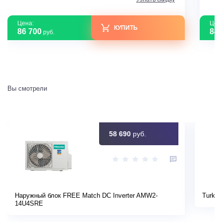
Цена:
Цен
КУПИТЬ
86 700
84 
руб.
Вы смотрели
58 690
руб.
Наружный блок FREE Match DC Inverter AMW2-
Turkov
14U4SRE