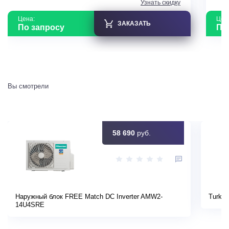
Узнать скидку
Цена:
Цен
ЗАКАЗАТЬ
По запросу
По
Вы смотрели
58 690
руб.
Наружный блок FREE Match DC Inverter AMW2-
Turkov
14U4SRE