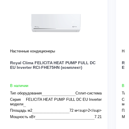
Настенные кондиционеры
Нас
Royal Clima FELICITA HEAT PUMP FULL DC
Roy
EU Inverter RCI-FHE75HN (комплект)
EU 
В наличии
В н
Тип оборудования
Сплит-система
Тип
Серия
FELICITA HEAT PUMP FULL DC EU Inverter
Сер
модели
мод
Площадь м2
72 м<sup>2</sup>
Пло
Мощность кВт
7.21
Мощ